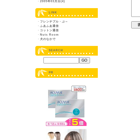
・
2005年03月分(4)
LINK
・
フレンチブル・ぷ～
・
ふあふあ通信
・
コットン通信
・
Nuts Room
・
犬のなかで
SEARCH
PR