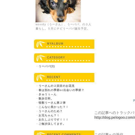
woody（うーさん）、うーパパ、の３人
暮らし。５月にチビうーパパ誕生予定。
MYALBUM
CATEGORY
・
うーパパ(3)
RECENT
・
うーさんの２回目のお花見
・
春は別れの季節or出会いの季節？
・
きゅうぅ～ん
・
散歩日和。
P
・
怪獣うーさん第２弾
・
こんなに長かった？！
・
うーさんのため？
この記事へのトラックバ
・
お兄ちゃん？！
http://dog.pelogoo.co
・
お久しぶりです！！！
・
ご無沙汰してます。
この記事への返信
RECENT COMMENTS