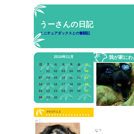
うーさんの日記
ミニチュアダックスとの奮闘記
2010年11月
我が家にわ
日
月
火
水
木
金
土
-
01
02
03
04
05
06
07
08
09
10
11
12
13
14
15
16
17
18
19
20
21
22
23
24
25
26
27
28
29
30
-
-
-
-
PROFILE
かこ
な？