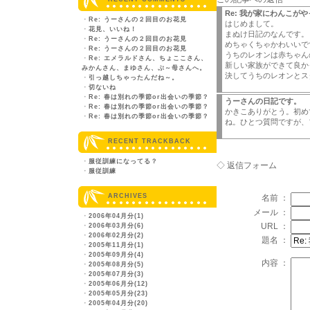
Re: 我が家にわんこが
・
Re: うーさんの２回目のお花見
はじめまして。
・
花見、いいね！
まぬけ日記のなんです。
・
Re: うーさんの２回目のお花見
めちゃくちゃかわいいで
・
Re: うーさんの２回目のお花見
うちのレオンは赤ちゃん
・
Re: エメラルドさん、ちょここさん、
新しい家族ができて良か
みかんさん、まゆさん、ぷ～母さんへ。
決してうちのレオンとス
・
引っ越しちゃったんだね～。
・
切ないね
・
Re: 春は別れの季節or出会いの季節？
うーさんの日記です。
・
Re: 春は別れの季節or出会いの季節？
かきこありがとう。初め
・
Re: 春は別れの季節or出会いの季節？
ね。ひとつ質問ですが、
RECENT TRACKBACK
・
服従訓練になってる？
◇ 返信フォーム
・
服従訓練
ARCHIVES
名前 ：
メール ：
・
2006年04月分(1)
URL ：
・
2006年03月分(6)
・
2006年02月分(2)
題名 ：
・
2005年11月分(1)
・
2005年09月分(4)
内容 ：
・
2005年08月分(5)
・
2005年07月分(3)
・
2005年06月分(12)
・
2005年05月分(23)
・
2005年04月分(20)