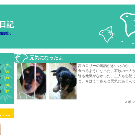
日記
奮闘記
元気になったよ
金
土
高カロリーの缶詰がきいたのか、
食べるようになった。家族の一人
5
06
皆も元気がなかった。主人も心配
2
13
ど、今はうーさんと元気にあそん
9
20
6
27
-
スポン