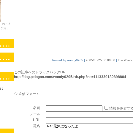
、の３人
生予定。
Posted by woody0205 |
2005/03/25 00:00:00
|
TrackBack
この記事へのトラックバックURL
http://dog.pelogoo.com/woody0205/rtb.php?no=1113339180898804
節？
◇ 返信フォーム
名前 ：
情報を保存す
メール ：
URL ：
題名 ：
S