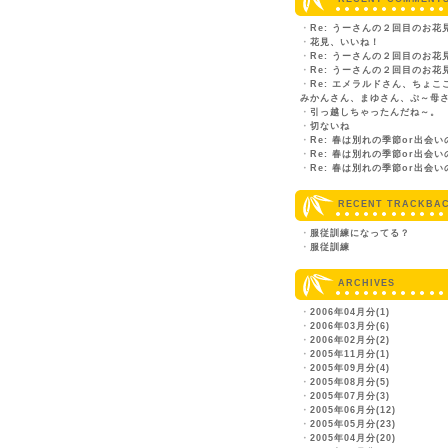
・
Re: うーさんの２回目のお花
・
花見、いいね！
・
Re: うーさんの２回目のお花
・
Re: うーさんの２回目のお花
・
Re: エメラルドさん、ちょこ
みかんさん、まゆさん、ぷ～母
・
引っ越しちゃったんだね～。
・
切ないね
・
Re: 春は別れの季節or出会
・
Re: 春は別れの季節or出会
・
Re: 春は別れの季節or出会
RECENT TRACKBA
・
服従訓練になってる？
・
服従訓練
ARCHIVES
・
2006年04月分(1)
・
2006年03月分(6)
・
2006年02月分(2)
・
2005年11月分(1)
・
2005年09月分(4)
・
2005年08月分(5)
・
2005年07月分(3)
・
2005年06月分(12)
・
2005年05月分(23)
・
2005年04月分(20)