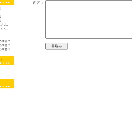
内容 ：
見
見
見
こさん、
さんへ。
いの季節？
いの季節？
いの季節？
CK