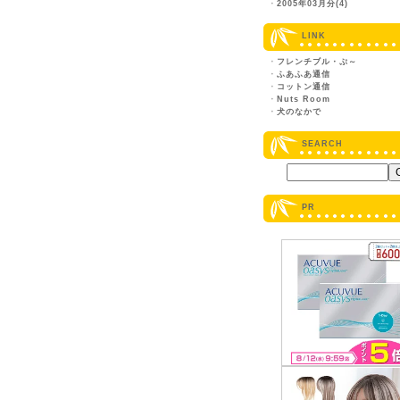
・
2005年03月分(4)
LINK
・
フレンチブル・ぷ～
・
ふあふあ通信
・
コットン通信
・
Nuts Room
・
犬のなかで
SEARCH
PR