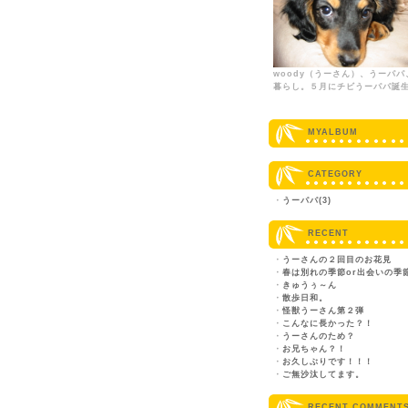
woody（うーさん）、うーパパ
暮らし。５月にチビうーパパ誕
MYALBUM
CATEGORY
・
うーパパ(3)
RECENT
・
うーさんの２回目のお花見
・
春は別れの季節or出会いの季
・
きゅうぅ～ん
・
散歩日和。
・
怪獣うーさん第２弾
・
こんなに長かった？！
・
うーさんのため？
・
お兄ちゃん？！
・
お久しぶりです！！！
・
ご無沙汰してます。
RECENT COMMENT