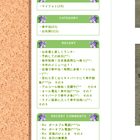
・
マイフォト(19)
CATEGORY
・
車中泊(21)
・
お出掛け(1)
RECENT
・
お友達と楽しくランチ♪
・
予約しての休日(^^♪
・
毎年恒例！日本海高岡なべ祭り(^^♪
・
今年のメニューは？！
・
近場で車中泊！時間に余裕！！いいね
～(^^♪
・
至れり尽くせりＲＶパークにて車中朝
食(*^^)v その９
・
アルコール検知！活躍中(^^ゞ その８
・
オール電化！車中泊(*^^)v その７
・
ＲＶパークで車中夕食(^^♪ その６
・
ラドン温泉に入って車中泊地へ(^^♪
その５
RECENT COMMENTS
・
Re: ポータブル電源(*^^)v
・
Re: ポータブル電源(*^^)v
・
Re: 至福のひととき その２
・
Re: 休日の御褒美