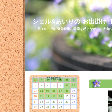
シェル&あいりの お出掛け
日々の生活に気分転換。季節を感じながら 沢山お
2006/03/21
2019年2月
日
月
火
水
木
金
土
-
-
-
-
-
01
02
03
09
04
05
06
07
08
10
15
16
11
12
13
14
17
18
19
20
21
22
23
24
25
26
27
28
-
-