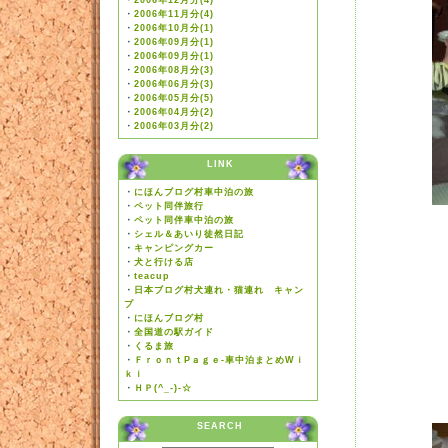
・
2006年12月分(4)
・
2006年11月分(4)
・
2006年10月分(1)
・
2006年09月分(1)
・
2006年09月分(1)
・
2006年08月分(3)
・
2006年06月分(3)
・
2006年05月分(5)
・
2006年04月分(2)
・
2006年03月分(2)
LINK
・
にほんブログ村車中泊の旅
・
ペット同伴旅行
・
ペット同伴車中泊の旅
・
シェル＆あいり徒然日記
・
キャンピングカー
・
犬と行ける店
・
teacup
・
日本ブログ村犬連れ・猫連れ キャン
プ
・
にほんブログ村
・
全国道の駅ガイド
・
くるま旅
・
ＦｒｏｎｔPａｇｅ-車中泊まとめWｉ
ｋｉ
・
ＨＰ(^_-)-☆
SEARCH