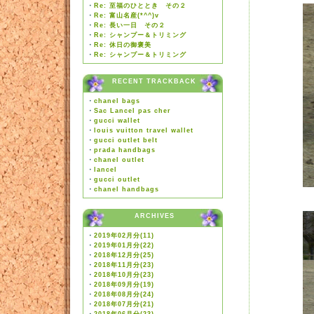
・
Re: 至福のひととき その２
・
Re: 富山名産(*^^)v
・
Re: 長い一日 その２
・
Re: シャンプー＆トリミング
・
Re: 休日の御褒美
・
Re: シャンプー＆トリミング
RECENT TRACKBACK
・
chanel bags
・
Sac Lancel pas cher
・
gucci wallet
・
louis vuitton travel wallet
・
gucci outlet belt
・
prada handbags
・
chanel outlet
・
lancel
・
gucci outlet
・
chanel handbags
ARCHIVES
・
2019年02月分(11)
・
2019年01月分(22)
・
2018年12月分(25)
・
2018年11月分(23)
・
2018年10月分(23)
・
2018年09月分(19)
・
2018年08月分(24)
・
2018年07月分(21)