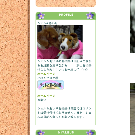
PROFILE
シェル&あいり
シェル＆あいりのお出掛け日記🎶これか
らも足跡を辿りながら・・・沢山お出掛
けしようね！！いつも一緒に(^_-)-☆
ホームページ
にほんブログ村
ホームページ
お願い
シェル＆あいりお出掛け日記ではコメン
トは受け付けておりません。ＨＰ シェ
ルの日記へ宜しくお願い致します。
MYALBUM