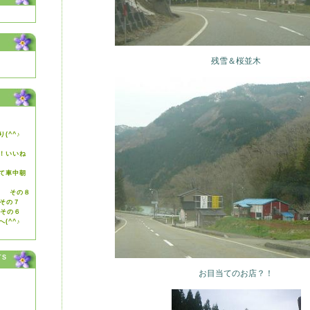
残雪＆桜並木
(^^♪
！いいね
て車中朝
ゞ その８
 その７
 その６
へ(^^♪
TS
お目当てのお店？！