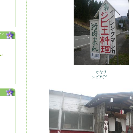
CK
et
かなり
シビア(^^ゞ