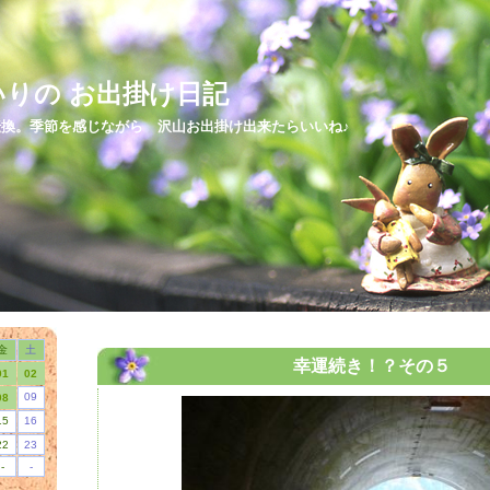
いりの お出掛け日記
換。季節を感じながら 沢山お出掛け出来たらいいね♪
2018/04/27
金
土
幸運続き！？その５
01
02
09
08
15
16
22
23
-
-