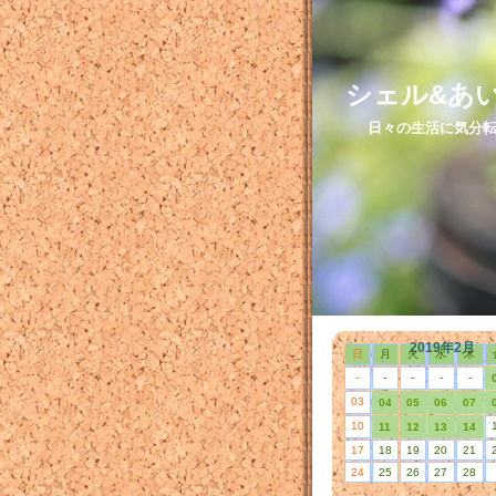
シェル&あ
日々の生活に気分転
2019年2月
日
月
火
水
木
-
-
-
-
-
03
04
05
06
07
10
11
12
13
14
17
18
19
20
21
24
25
26
27
28