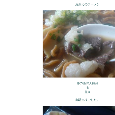
お薦めのラーメン
蕗の薹の天婦羅
＆
熊肉
御馳走様でした。