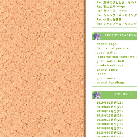
・
Re: 至福のひととき その２
・
Re: 富山名産(*^^)v
・
Re: 長い一日 その２
・
Re: シャンプー＆トリミング
・
Re: 休日の御褒美
・
Re: シャンプー＆トリミング
RECENT TRACKBA
・
chanel bags
・
Sac Lancel pas cher
・
gucci wallet
・
louis vuitton travel wall
・
gucci outlet belt
・
prada handbags
・
chanel outlet
・
lancel
・
gucci outlet
・
chanel handbags
ARCHIVES
・
2019年02月分(11)
・
2019年01月分(22)
・
2018年12月分(25)
・
2018年11月分(23)
・
2018年10月分(23)
・
2018年09月分(19)
・
2018年08月分(24)
・
2018年07月分(21)