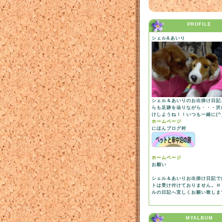
PROFILE
シェル&あいり
シェル＆あいりのお出掛け日記
らも足跡を辿りながら・・・沢
けしようね！！いつも一緒に(^_
ホームページ
にほんブログ村
ホームページ
お願い
シェル＆あいりお出掛け日記で
トは受け付けておりません。Ｈ
ルの日記へ宜しくお願い致しま
MYALBUM