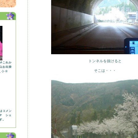
トンネルを抜けると
これか
山お出掛
そこは・・・
-)-☆
はコメン
Ｐ シェ
す。