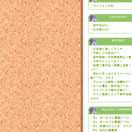
・
マイフォト(19)
CATEGORY
・
車中泊(21)
・
お出掛け(1)
RECENT
・
お友達と楽しくランチ♪
・
予約しての休日(^^♪
・
毎年恒例！日本海高岡なべ祭り
・
今年のメニューは？！
・
近場で車中泊！時間に余裕！
～(^^♪
・
至れり尽くせりＲＶパークに
食(*^^)v その９
・
アルコール検知！活躍中(^^
・
オール電化！車中泊(*^^)v
・
ＲＶパークで車中夕食(^^♪
・
ラドン温泉に入って車中泊地
その５
RECENT COMMEN
・
Re: ポータブル電源(*^^)v
・
Re: ポータブル電源(*^^)v
・
Re: 至福のひととき その２
・
Re: 休日の御褒美