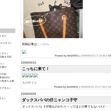
てきた
uruさん)
投稿記事は
こっち
へ
）
こさん）
Posted by rbm26931 |
2008/09/18 17:16:49
| Tr
記録＆日記
2008/09/10
ジン
大喜び
こっちに来て！
の日記
専用BBS
の気持ち＆飼
犬の中で２
Posted by rbm26931 |
2008/09/10 15:27:36
|
Tr
(カブさん）
）
2008/09/09
さん）
ダックスパパの仔ニャンコ子守
ダックスパパと３仔猫ものがたり～ってほどの事でもないけど・