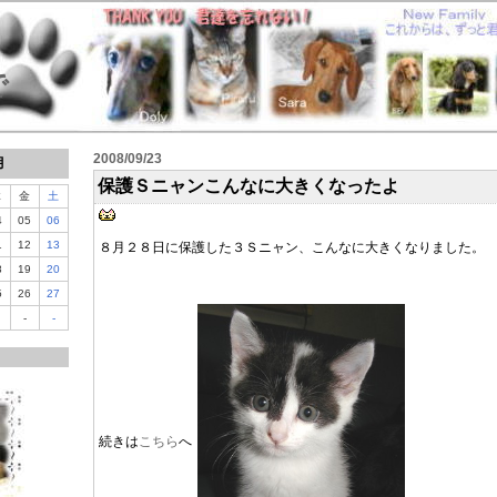
で
2008/09/23
月
保護Ｓニャンこんなに大きくなったよ
木
金
土
4
05
06
1
12
13
８月２８日に保護した３Ｓニャン、こんなに大きくなりました。
8
19
20
5
26
27
-
-
続きは
こちら
へ