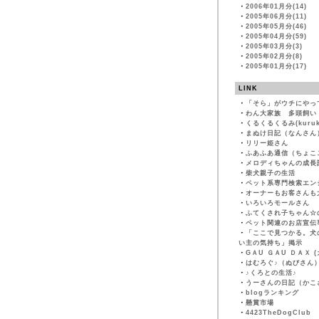
・
2006年01月分(14)
・
2005年06月分(11)
・
2005年05月分(46)
・
2005年04月分(59)
・
2005年03月分(3)
・
2005年02月分(8)
・
2005年01月分(17)
LINK
・
「そら」がウチにやっ
・
わん大家族 多頭飼い
・
くるくるくるみ(kuruk
・
まぬけ日記（なんさん
・
リリー姫さん
・
ふあふあ通信（ちょこ
・
メロディちゃんの成長
・
柴犬親子の生活
・
ペット系専門検索エン
・
オーナーもお客さんも
・
いろいろモールさん
・
ふてくされ子ちゃん☆
・
ペット関連のお店宣伝
・
「ここで見つかる。犬
い主の気持ち」掲示
・
GＡU ＧＡU ＤＡＸ 
・
はむろぐ♪（ぬびさん
・
♪くろとの生活♪
・
うーさんの日記（かこ
・
blogランキング
・
懸賞市場
・
4423TheDogClub