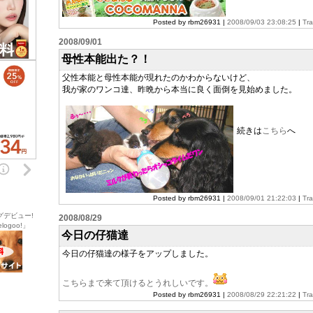
Posted by rbm26931 |
2008/09/03 23:08:25
|
Tr
2008/09/01
母性本能出た？！
父性本能と母性本能が現れたのかわからないけど、
我が家のワンコ達、昨晩から本当に良く面倒を見始めました。
続きは
こちら
へ
Posted by rbm26931 |
2008/09/01 21:22:03
|
Tr
グデビュー!
2008/08/29
ogoo!」
今日の仔猫達
今日の仔猫達の様子をアップしました。
こちらまで来て頂けるとうれしいです。
Posted by rbm26931 |
2008/08/29 22:21:22
|
Tr