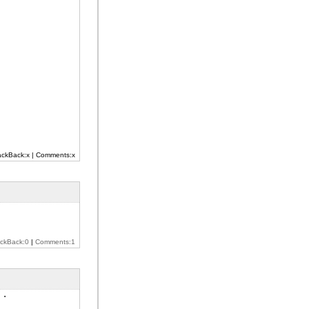
ackBack:x | Comments:x
ackBack:0
|
Comments:1
・・