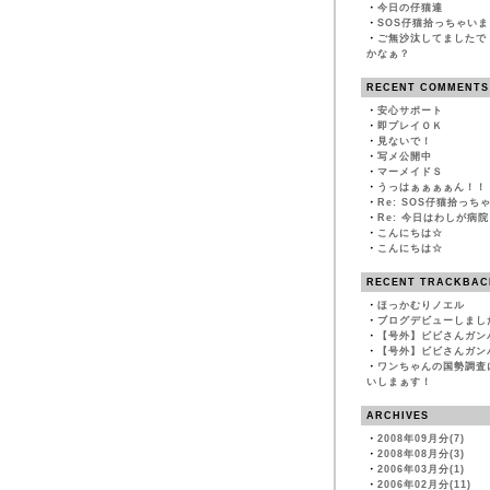
・
今日の仔猫達
・
SOS仔猫拾っちゃい
・
ご無沙汰してましたで
かなぁ？
RECENT COMMENTS
・
安心サポート
・
即プレイＯＫ
・
見ないで！
・
写メ公開中
・
マーメイドＳ
・
うっはぁぁぁぁん！！
・
Re: SOS仔猫拾っち
・
Re: 今日はわしが病
・
こんにちは☆
・
こんにちは☆
RECENT TRACKBAC
・
ほっかむりノエル
・
ブログデビューしまし
・
【号外】ビビさんガン
・
【号外】ビビさんガン
・
ワンちゃんの国勢調査
いしまぁす！
ARCHIVES
・
2008年09月分(7)
・
2008年08月分(3)
・
2006年03月分(1)
・
2006年02月分(11)