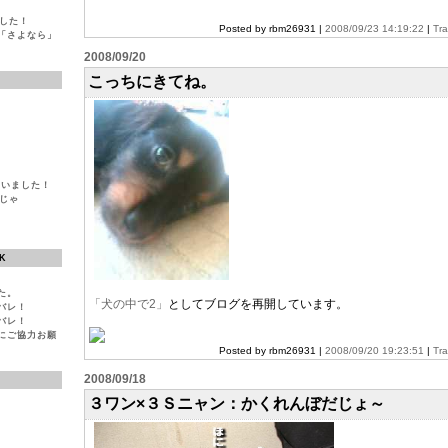
ました！
Posted by rbm26931 |
2008/09/23 14:19:22
|
Tr
「さよなら」
2008/09/20
こっちにきてね。
ゃいました！
院じゃ
K
た。
「犬の中で2」
としてブログを再開しています。
バレ！
バレ！
にご協力お願
Posted by rbm26931 |
2008/09/20 19:23:51
|
Tr
2008/09/18
３ワン×３Ｓニャン：かくれんぼだじょ～