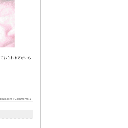
っておられる方がいら
。
ackBack:0
|
Comments:1