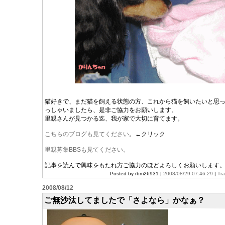
猫好きで、まだ猫を飼える状態の方、これから猫を飼いたいと思
っしゃいましたら、是非ご協力をお願いします。
里親さんが見つかる迄、我が家で大切に育てます。
こちらのブログも見てください
。←クリック
里親募集BBSも見てください。
記事を読んで興味をもたれ方ご協力のほどよろしくお願いします
Posted by rbm26931 |
2008/08/29 07:46:29
|
Tr
2008/08/12
ご無沙汰してましたで「さよなら」かなぁ？