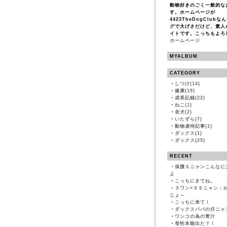
動物好きのごく一般的な
す。ホームページが
4423TheDogClub
グで大げさだけど、素人
イトです。こっちもよろ
ホームページ
MYALBUM
CATEGORY
・
しつけ(14)
・
健康(19)
・
成長記録(22)
・
ねこ(1)
・
老犬(2)
・
いたずら(7)
・
動物虐待記事(1)
・
ダックス(1)
・
ダックス(25)
RECENT
・
保護Ｓニャンこんなに
よ
・
こっちにきてね。
・
３ワン×３Ｓニャン：
じょ～
・
こっちに来て！
・
ダックスパパの仔ニャ
・
ワンコの為の青汁
・
母性本能出た？！