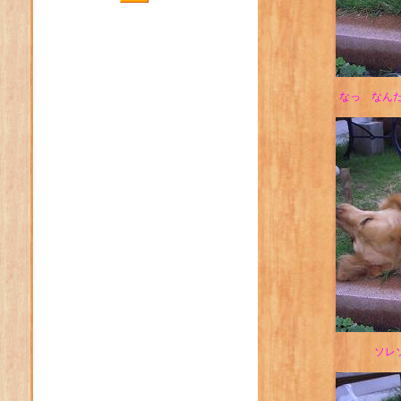
なっ なん
ソレ