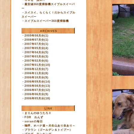
・
今年も 戌年!!
・
最安値360度掃除機スイブルスイーパ
ー
・
スイスイ、らくらく！だからスイブル
スイーパー
・
スイブルスイーパー360度掃除機
ARCHIVES
・
2009年08月分(1)
・
2008年07月分(1)
・
2007年07月分(1)
・
2007年05月分(4)
・
2007年04月分(5)
・
2007年03月分(3)
・
2007年02月分(6)
・
2007年01月分(10)
・
2006年12月分(7)
・
2006年11月分(8)
・
2006年10月分(9)
・
2006年09月分(14)
・
2006年08月分(13)
・
2006年07月分(12)
・
2006年06月分(9)
・
2006年05月分(18)
LINK
・
まりんのゆうたろⅡ
・
FOR わんず
・
soranの毎日
・
嗚呼、オハナ道～犬生山あり谷あり～
・
ブラウン（ゴールデン＆トイプー）