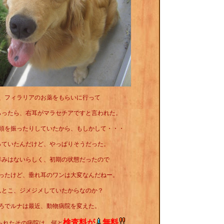
、フィラリアのお薬をもらいに行って
らったら、右耳がマラセチアですと言われた。
頭を振ったりしていたから、もしかして・・・
っていたんだけど、やっぱりそうだった。
痒みはないらしく、初期の状態だったので
ったけど、垂れ耳のワンは大変なんだねー。
んとこ、ジメジメしていたからなのか？
ろでルナは最近、動物病院を変えた。
検査料が
無料
られたその病院は、何と