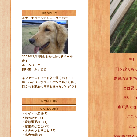
PROFILE
ルナ ★ゴールデンレトリーバー
2005年3月1日生まれの女の子ボール
先月
命！
ホームページ
耳を診ても
飼い主：ルナまま
某ファーストフード店で働くバイト主
散歩の途中で
婦。ハイパーなゴールデンのルナと振り
回される家族の日常を綴ったブログです
とは思
幸い、
MYALBUM
点耳薬で治
CATEGORY
・
ケイマン広場(1)
ここ
・
怒ったぞ！(3)
・
変顔選手権！(1)
とこ
・
家族のはなし(21)
・
ルナのひとりごと(12)
・
名犬牧場(10)
お友達に勧め