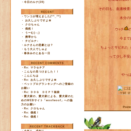
・
今日のルナ(39)
その日も、血液検査
RECENT
・
ワンコが増えました(*^_^*)
水分の
・
お久しぶりですよ〓
・
クロちゃん
・
偶然！
ウ○チ
・
うーむ(--;)
・
携帯から
今まで
・
チビルナ♪
・
ルナさんの悲劇とは？
ちょっとサビれた
・
もう大人でしゅよ
・
春休みのとある一日
って少し不安
RECENT COMMENTS
・
Re: マラセチア
・
こんなの見つけました！！
やっ
・
こんにちは
・
Re: お久しぶりですよ〓
・
ペットブログランキングへのご登録の
お願い
・
Re: ＤＯＧ ＤＥＰＴ福袋
・
愛犬家の、愛犬家による、愛犬家のた
めのWEBサイト「woofwoof」への協
力のお願い
Post
・
Re: クロちゃん
・
Re: 偶然！
2006/07/23
・
Re: 偶然！
RECENT TRACKBACK