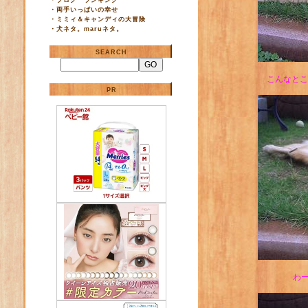
・
ブログ ランキング
・
両手いっぱいの幸せ
・
ミミィ＆キャンディの大冒険
・
犬ネタ。maruネタ。
SEARCH
こんなとこ
PR
わ