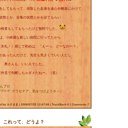
をしてもらって、採取した血液を遠心分離器にかけて
状態とか、栄養の状態とかを診てもらい
の検査もしてもらったけど無料でした。
は、小綺麗な新しい病院に行ってたから
（失礼！）感じで初めは、「えーっ、どーなのー？」
があったんだけど、先生も気さくでいい人だし
奥さんも、いい人でした。
ぱ外見で判断しちゃダメだねー。（笑）
マラセチア、気をつけようネ～。
ed by ルナまま |
2006/07/25 13:47:08
|
TrackBack:0
|
Comments:7
これって、どうよ？