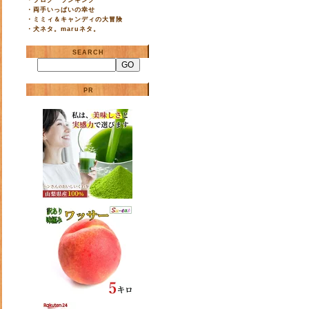
・
ブログ ランキング
・
両手いっぱいの幸せ
・
ミミィ＆キャンディの大冒険
・
犬ネタ。maruネタ。
SEARCH
PR