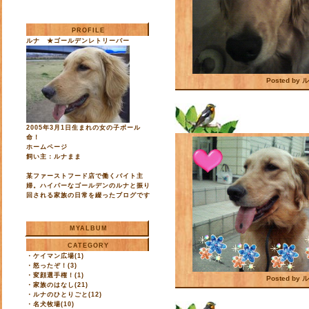
PROFILE
ルナ ★ゴールデンレトリーバー
Posted by
2007/05/16
2005年3月1日生まれの女の子ボール
命！
ホームページ
飼い主：ルナまま
某ファーストフード店で働くバイト主
婦。ハイパーなゴールデンのルナと振り
回される家族の日常を綴ったブログです
MYALBUM
CATEGORY
・
ケイマン広場(1)
・
怒ったぞ！(3)
・
変顔選手権！(1)
Posted by
・
家族のはなし(21)
2007/05/11
・
ルナのひとりごと(12)
・
名犬牧場(10)