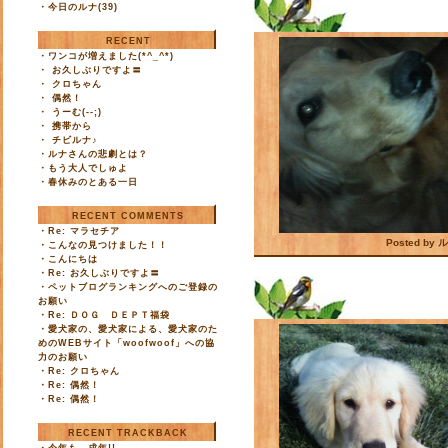
・
今日のルナ(39)
RECENT
・
ワンコが増えました(*^_^*)
・
お久しぶりですよ〓
・
クロちゃん
・
偶然！
・
うーむ(--;)
・
携帯から
・
チビルナ♪
・
ルナさんの悲劇とは？
・
もう大人でしゅよ
・
春休みのとある一日
RECENT COMMENTS
・
Re: マラセチア
Posted by
・
こんなの見つけました！！
・
こんにちは
2007/05/05
・
Re: お久しぶりですよ〓
・
ペットブログランキングへのご登録の
お願い
・
Re: ＤＯＧ ＤＥＰＴ福袋
・
愛犬家の、愛犬家による、愛犬家のた
めのWEBサイト「woofwoof」への協
力のお願い
・
Re: クロちゃん
・
Re: 偶然！
・
Re: 偶然！
RECENT TRACKBACK