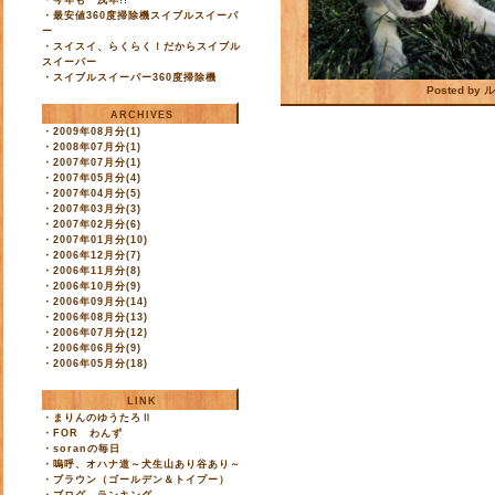
・
今年も 戌年!!
・
最安値360度掃除機スイブルスイーパ
ー
・
スイスイ、らくらく！だからスイブル
スイーパー
・
スイブルスイーパー360度掃除機
Posted by
ARCHIVES
・
2009年08月分(1)
・
2008年07月分(1)
・
2007年07月分(1)
・
2007年05月分(4)
・
2007年04月分(5)
・
2007年03月分(3)
・
2007年02月分(6)
・
2007年01月分(10)
・
2006年12月分(7)
・
2006年11月分(8)
・
2006年10月分(9)
・
2006年09月分(14)
・
2006年08月分(13)
・
2006年07月分(12)
・
2006年06月分(9)
・
2006年05月分(18)
LINK
・
まりんのゆうたろⅡ
・
FOR わんず
・
soranの毎日
・
嗚呼、オハナ道～犬生山あり谷あり～
・
ブラウン（ゴールデン＆トイプー）