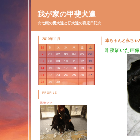
我が家の甲斐犬達
☆七頭の愛犬達と仔犬達の育児日記☆
2010年11月
幸ちゃんと赤ちゃ
日
月
火
水
木
金
土
昨夜届いた画像
-
01
02
03
04
05
06
07
08
09
10
11
12
13
14
15
16
17
18
19
20
21
22
23
24
25
26
27
28
29
30
-
-
-
-
PROFILE
黒狼ママ