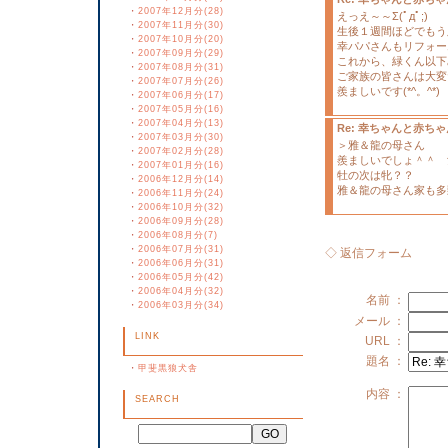
・
2007年12月分(28)
えっえ～～Σ(ﾟдﾟ;)
・
2007年11月分(30)
生後１週間ほどでもう脱走
・
2007年10月分(20)
幸パパさんもリフォー
・
2007年09月分(29)
これから、緑くん以下み
・
2007年08月分(31)
ご家族の皆さんは大変
・
2007年07月分(26)
羨ましいです(*^。^*)
・
2007年06月分(17)
・
2007年05月分(16)
・
2007年04月分(13)
Re: 幸ちゃんと赤ち
・
2007年03月分(30)
＞雅＆龍の母さん
・
2007年02月分(28)
羨ましいでしょ＾＾ 
・
2007年01月分(16)
牡の次は牝？？
・
2006年12月分(14)
雅＆龍の母さん家も多
・
2006年11月分(24)
・
2006年10月分(32)
・
2006年09月分(28)
・
2006年08月分(7)
・
2006年07月分(31)
◇ 返信フォーム
・
2006年06月分(31)
・
2006年05月分(42)
・
2006年04月分(32)
名前 ：
・
2006年03月分(34)
メール ：
LINK
URL ：
題名 ：
・
甲斐黒狼犬舎
内容 ：
SEARCH