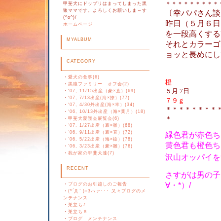
＊＊＊＊＊＊＊＊＊
甲斐犬にドップリはまってしまった黒
狼ママです。よろしくお願いしま～す
〔幸パパさん談
(^o^)/
昨日（５月６日
ホームページ
を一段高くする
MYALBUM
それとカラーゴ
ョッと長めにし
CATEGORY
・
愛犬の食事(6)
橙
・
黒狼ファミリー オフ会(2)
５月
7日
５
・
‘07, 11/15出産（豪×直）(69)
・
‘07, 7/13出産(海×捺）(77)
７９ｇ
・
‘07, 4/30外出産(海×幸）(34)
＊＊＊＊＊＊＊＊
・
‘06, 10/13外出産（海×葉月）(18)
＊
・
甲斐犬愛護会展覧会(6)
・
‘07, 1/27出産（豪×雛）(68)
・
‘06, 9/11出産（豪×直）(72)
緑色君が赤色ち
・
‘06, 5/22出産（海×捺）(78)
黄色君も橙色ち
・
‘06, 3/23出産（豪×雛）(76)
・
我が家の甲斐犬達(7)
沢山オッパイを飲ん
RECENT
さすがは男の子
∀・*）/
・
ブログのお引越しのご報告
・
(*´Д｀)=3ハァ･･･ 又々ブログのメ
ンテナンス
・
巣立ち7
・
巣立ち６
・
ブログ メンテナンス