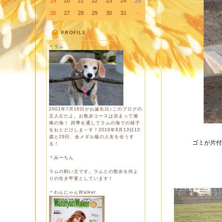
19
20
21
22
23
24
25
26
27
28
29
30
31
-
PROFILE
＊ラム
2001年7月16日がお誕生日♪このブログの
主人公だよ。お散歩コースは決まって湘
南の海！ 四季を通してラムの海での様子
をおとどけしま～す！2016年8月13日15
歳と29日、金メダル級の人生を全うす
ゴミが片付
る！
＊みーちん
ラムの飼い主です。ラムとの散歩を何よ
りの生き甲斐としています！
＊わんにゃんWalker