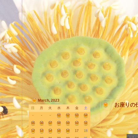
March, 2023
お座りの
日
月
火
水
木
金
土
-
-
-
01
02
03
04
05
06
07
08
09
10
11
昨日一
12
13
14
15
16
17
18
ブラッ