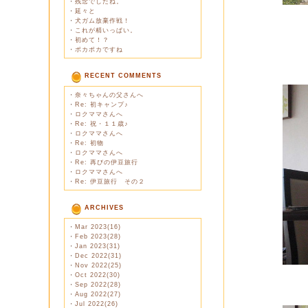
・
残念でしたね。
・
延々と
・
犬ガム放棄作戦！
・
これが精いっぱい。
・
初めて！？
・
ポカポカですね
RECENT COMMENTS
・
奈々ちゃんの父さんへ
・
Re: 初キャンプ♪
・
ロクママさんへ
・
Re: 祝・１１歳♪
・
ロクママさんへ
・
Re: 初物
・
ロクママさんへ
・
Re: 再びの伊豆旅行
・
ロクママさんへ
・
Re: 伊豆旅行 その２
ARCHIVES
・
Mar 2023(16)
・
Feb 2023(28)
・
Jan 2023(31)
・
Dec 2022(31)
・
Nov 2022(25)
・
Oct 2022(30)
・
Sep 2022(28)
・
Aug 2022(27)
・
Jul 2022(26)