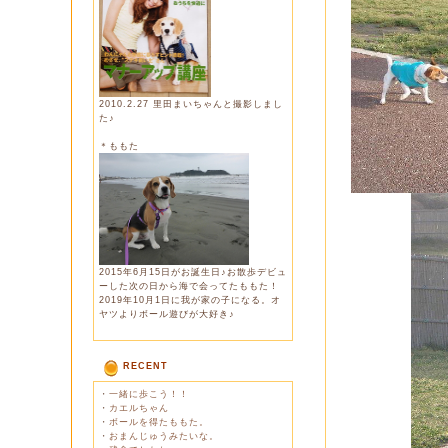
2010.2.27 里田まいちゃんと撮影しまし
た♪
＊ももた
2015年6月15日がお誕生日♪お散歩デビュ
ーした次の日から海で会ってたももた！
2019年10月1日に我が家の子になる。オ
ヤツよりボール遊びが大好き♪
RECENT
・
一緒に歩こう！！
・
カエルちゃん
・
ボールを得たももた。
・
おまんじゅうみたいな。