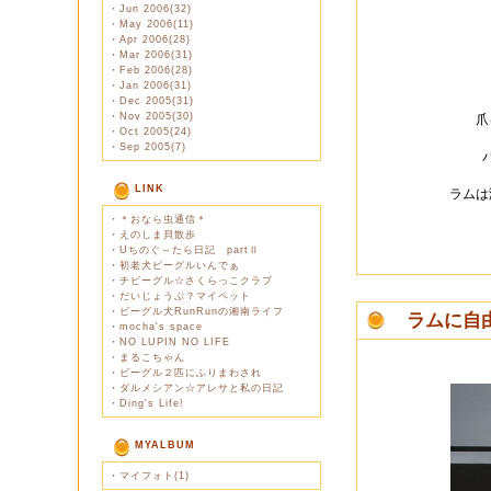
・
Jun 2006(32)
・
May 2006(11)
・
Apr 2006(28)
・
Mar 2006(31)
・
Feb 2006(28)
・
Jan 2006(31)
・
Dec 2005(31)
・
Nov 2005(30)
爪
・
Oct 2005(24)
・
Sep 2005(7)
LINK
ラムは
・
＊おなら虫通信＊
・
えのしま貝散歩
・
Uちのぐ～たら日記 partⅡ
・
初老犬ビーグルいんでぁ
・
チビーグル☆さくらっこクラブ
・
だいじょうぶ？マイペット
・
ビーグル犬RunRunの湘南ライフ
ラムに自
・
mocha's space
・
NO LUPIN NO LIFE
・
まるこちゃん
・
ビーグル２匹にふりまわされ
・
ダルメシアン☆アレサと私の日記
・
Ding's Life!
MYALBUM
・
マイフォト(1)