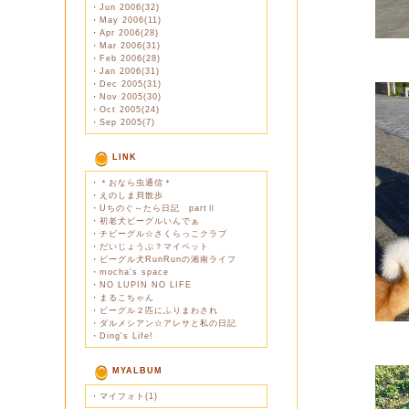
・
Jun 2006(32)
・
May 2006(11)
・
Apr 2006(28)
・
Mar 2006(31)
・
Feb 2006(28)
・
Jan 2006(31)
・
Dec 2005(31)
・
Nov 2005(30)
・
Oct 2005(24)
・
Sep 2005(7)
LINK
・
＊おなら虫通信＊
・
えのしま貝散歩
・
Uちのぐ～たら日記 partⅡ
・
初老犬ビーグルいんでぁ
・
チビーグル☆さくらっこクラブ
・
だいじょうぶ？マイペット
・
ビーグル犬RunRunの湘南ライフ
・
mocha's space
・
NO LUPIN NO LIFE
・
まるこちゃん
・
ビーグル２匹にふりまわされ
・
ダルメシアン☆アレサと私の日記
・
Ding's Life!
MYALBUM
・
マイフォト(1)