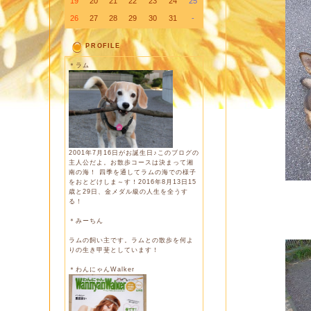
19
20
21
22
23
24
25
26
27
28
29
30
31
-
PROFILE
＊ラム
2001年7月16日がお誕生日♪このブログの
主人公だよ。お散歩コースは決まって湘
南の海！ 四季を通してラムの海での様子
をおとどけしま～す！2016年8月13日15
歳と29日、金メダル級の人生を全うす
る！
＊みーちん
ラムの飼い主です。ラムとの散歩を何よ
りの生き甲斐としています！
＊わんにゃんWalker