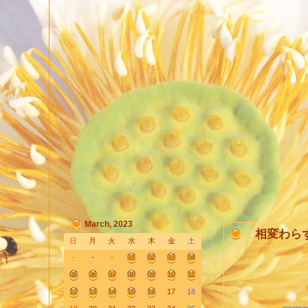
March, 2023
相変わら
日
月
火
水
木
金
土
-
-
-
01
02
03
04
05
06
07
08
09
10
11
12
13
14
15
16
17
18