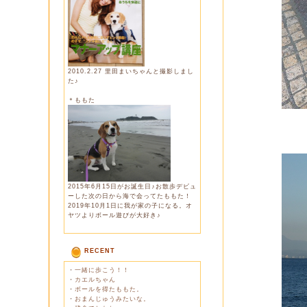
2010.2.27 里田まいちゃんと撮影しまし
た♪
＊ももた
2015年6月15日がお誕生日♪お散歩デビュ
ーした次の日から海で会ってたももた！
2019年10月1日に我が家の子になる。オ
ヤツよりボール遊びが大好き♪
RECENT
・
一緒に歩こう！！
・
カエルちゃん
・
ボールを得たももた。
・
おまんじゅうみたいな。