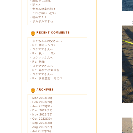
・
残念でしたね。
・
延々と
・
犬ガム放棄作戦！
・
これが精いっぱい。
・
初めて！？
・
ポカポカですね
RECENT COMMENTS
・
奈々ちゃんの父さんへ
・
Re: 初キャンプ♪
・
ロクママさんへ
・
Re: 祝・１１歳♪
・
ロクママさんへ
・
Re: 初物
・
ロクママさんへ
・
Re: 再びの伊豆旅行
・
ロクママさんへ
・
Re: 伊豆旅行 その２
ARCHIVES
・
Mar 2023(16)
・
Feb 2023(28)
・
Jan 2023(31)
・
Dec 2022(31)
・
Nov 2022(25)
・
Oct 2022(30)
・
Sep 2022(28)
・
Aug 2022(27)
・
Jul 2022(26)