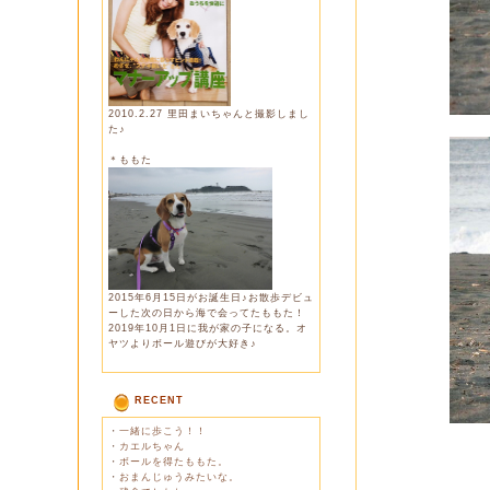
2010.2.27 里田まいちゃんと撮影しまし
た♪
＊ももた
2015年6月15日がお誕生日♪お散歩デビュ
ーした次の日から海で会ってたももた！
2019年10月1日に我が家の子になる。オ
ヤツよりボール遊びが大好き♪
RECENT
・
一緒に歩こう！！
・
カエルちゃん
・
ボールを得たももた。
・
おまんじゅうみたいな。