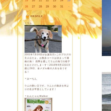
19
20
21
22
23
24
25
26
27
28
29
30
31
-
PROFILE
＊ラム
2001年7月16日がお誕生日♪このブログの
主人公だよ。お散歩コースは決まって湘
南の海！ 四季を通してラムの海での様子
をおとどけしま～す！2016年8月13日15
歳と29日、金メダル級の人生を全うす
る！
＊みーちん
ラムの飼い主です。ラムとの散歩を何よ
りの生き甲斐としています！
＊わんにゃんWalker