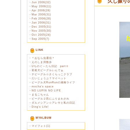
久し振り
・
Jun 2006(32)
・
May 2006(11)
・
Apr 2006(28)
・
Mar 2006(31)
・
Feb 2006(28)
・
Jan 2006(31)
・
Dec 2005(31)
・
Nov 2005(30)
・
Oct 2005(24)
・
Sep 2005(7)
LINK
・
＊おなら虫通信＊
・
えのしま貝散歩
・
Uちのぐ～たら日記 partⅡ
・
初老犬ビーグルいんでぁ
・
チビーグル☆さくらっこクラブ
・
だいじょうぶ？マイペット
・
ビーグル犬RunRunの湘南ライフ
・
mocha's space
・
NO LUPIN NO LIFE
・
まるこちゃん
・
ビーグル２匹にふりまわされ
・
ダルメシアン☆アレサと私の日記
・
Ding's Life!
MYALBUM
・
マイフォト(1)