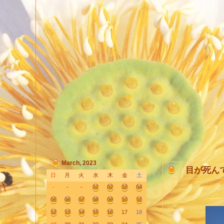
March, 2023
目が死ん
日
月
火
水
木
金
土
-
-
-
01
02
03
04
05
06
07
08
09
10
11
12
13
14
15
16
17
18