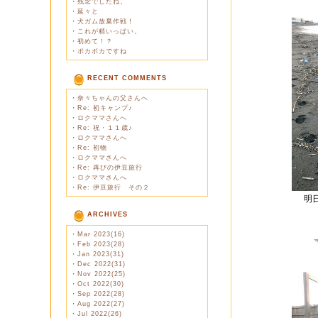
・
残念でしたね。
・
延々と
・
犬ガム放棄作戦！
・
これが精いっぱい。
・
初めて！？
・
ポカポカですね
RECENT COMMENTS
・
奈々ちゃんの父さんへ
・
Re: 初キャンプ♪
・
ロクママさんへ
・
Re: 祝・１１歳♪
・
ロクママさんへ
・
Re: 初物
・
ロクママさんへ
・
Re: 再びの伊豆旅行
・
ロクママさんへ
・
Re: 伊豆旅行 その２
明
ARCHIVES
・
Mar 2023(16)
・
Feb 2023(28)
・
Jan 2023(31)
・
Dec 2022(31)
・
Nov 2022(25)
・
Oct 2022(30)
・
Sep 2022(28)
・
Aug 2022(27)
・
Jul 2022(26)