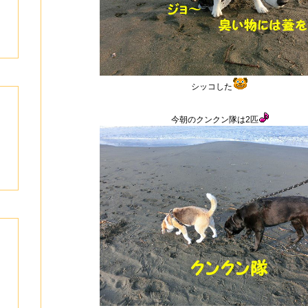
シッコした
今朝のクンクン隊は2匹