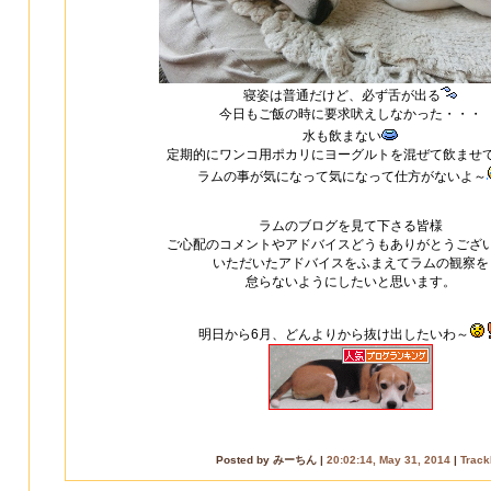
寝姿は普通だけど、必ず舌が出る
今日もご飯の時に要求吠えしなかった・・・
水も飲まない
定期的にワンコ用ポカリにヨーグルトを混ぜて飲ませ
ラムの事が気になって気になって仕方がないよ～
ラムのブログを見て下さる皆様
ご心配のコメントやアドバイスどうもありがとうござ
いただいたアドバイスをふまえてラムの観察を
怠らないようにしたいと思います。
明日から6月、どんよりから抜け出したいわ～
Posted by みーちん |
20:02:14, May 31, 2014
|
Track