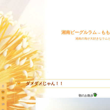
湘南ビーグルラム→もも
湘南の海が大好きなラム
ダメダメじゃん！！
土
04
朝のお散歩
11
18