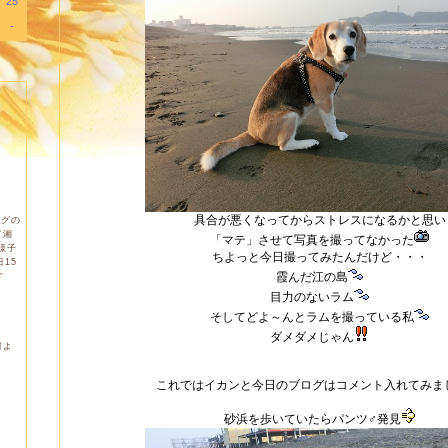
25
-
具合が悪くなってからストレスになるかと思い
ログの
て湘
「マテ」させて写真を撮ってなかった
様子
ちよっと今日撮ってみたんだけど・・・
15
霞んだ江の島
す
目力のないラム
そしてどよ～んとラムを撮っている私
ダメダメじゃん
何よ
これではイカンと今日のブログはコメント入れてみま
砂浜を歩いていたらパンツ♂発見