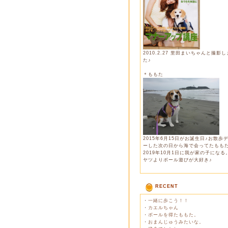
2010.2.27 里田まいちゃんと撮影
た♪
＊ももた
2015年6月15日がお誕生日♪お散歩
ーした次の日から海で会ってたもも
2019年10月1日に我が家の子になる
ヤツよりボール遊びが大好き♪
RECENT
・
一緒に歩こう！！
・
カエルちゃん
・
ボールを得たももた。
・
おまんじゅうみたいな。