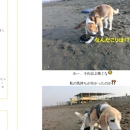
しまし
わ～、それ以上嗅ぐな
デビュ
私の気持ちが分かったのか
た！
。オ