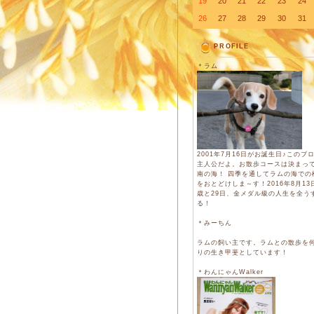
19
20
21
22
23
24
26
27
28
29
30
31
PROFILE
＊ラム
2001年7月16日がお誕生日♪このブ
主人公だよ。お散歩コースは決まっ
南の海！ 四季を通してラムの海での
をおとどけしま～す！2016年8月13日
歳と29日、金メダル級の人生を全う
る！
＊みーちん
ラムの飼い主です。ラムとの散歩を
りの生き甲斐としています！
＊わんにゃんWalker