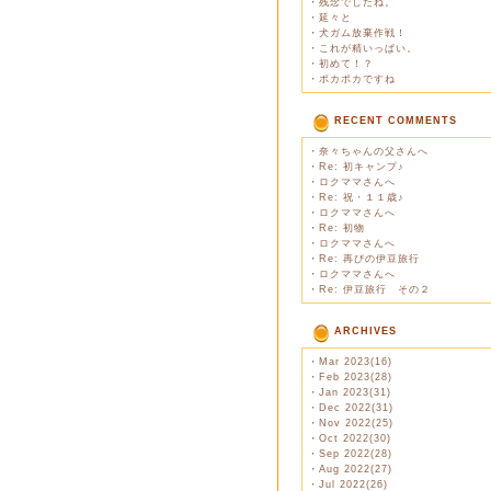
・
残念でしたね。
・
延々と
・
犬ガム放棄作戦！
・
これが精いっぱい。
・
初めて！？
・
ポカポカですね
RECENT COMMENTS
・
奈々ちゃんの父さんへ
・
Re: 初キャンプ♪
・
ロクママさんへ
・
Re: 祝・１１歳♪
・
ロクママさんへ
・
Re: 初物
・
ロクママさんへ
・
Re: 再びの伊豆旅行
・
ロクママさんへ
・
Re: 伊豆旅行 その２
ARCHIVES
・
Mar 2023(16)
・
Feb 2023(28)
・
Jan 2023(31)
・
Dec 2022(31)
・
Nov 2022(25)
・
Oct 2022(30)
・
Sep 2022(28)
・
Aug 2022(27)
・
Jul 2022(26)