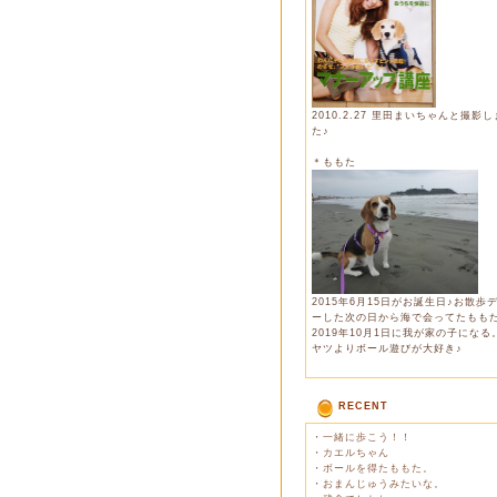
2010.2.27 里田まいちゃんと撮影
た♪
＊ももた
2015年6月15日がお誕生日♪お散歩
ーした次の日から海で会ってたもも
2019年10月1日に我が家の子になる
ヤツよりボール遊びが大好き♪
RECENT
・
一緒に歩こう！！
・
カエルちゃん
・
ボールを得たももた。
・
おまんじゅうみたいな。