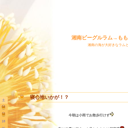
湘南ビーグルラム→もも
湘南の海が大好きなラム
寝心地いかが！？
土
04
11
今朝は小雨でお散歩行けず
18