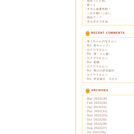
・
残念でしたね。
・
延々と
・
犬ガム放棄作戦！
・
これが精いっぱい。
・
初めて！？
・
ポカポカですね
RECENT COMMENTS
・
奈々ちゃんの父さんへ
・
Re: 初キャンプ♪
・
ロクママさんへ
・
Re: 祝・１１歳♪
・
ロクママさんへ
・
Re: 初物
・
ロクママさんへ
・
Re: 再びの伊豆旅行
・
ロクママさんへ
・
Re: 伊豆旅行 その２
ARCHIVES
・
Mar 2023(16)
・
Feb 2023(28)
・
Jan 2023(31)
・
Dec 2022(31)
・
Nov 2022(25)
・
Oct 2022(30)
・
Sep 2022(28)
・
Aug 2022(27)
・
Jul 2022(26)