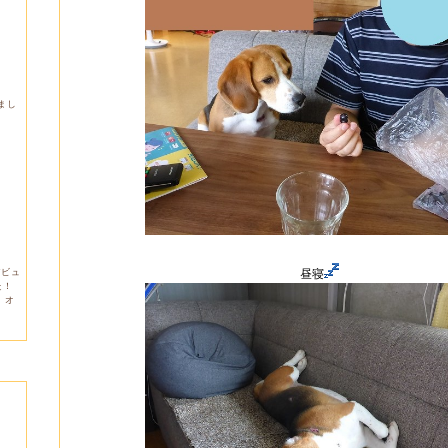
しまし
デビュ
昼寝
た！
。オ