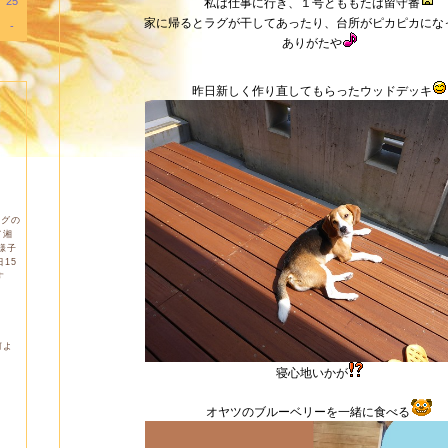
25
私は仕事に行き、１号とももたは留守番
家に帰るとラグが干してあったり、台所がピカピカにな
-
ありがたや
昨日新しく作り直してもらったウッドデッキ
ログの
て湘
様子
15
す
何よ
寝心地いかが
オヤツのブルーベリーを一緒に食べる