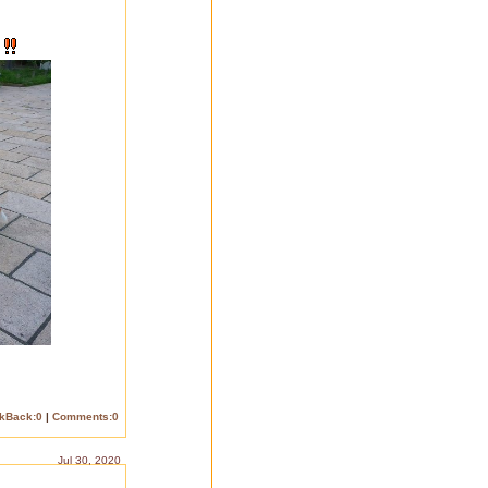
イ
ckBack:0
|
Comments:0
Jul 30, 2020