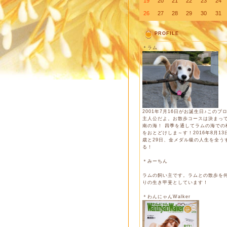
19
20
21
22
23
24
26
27
28
29
30
31
PROFILE
＊ラム
2001年7月16日がお誕生日♪このブ
主人公だよ。お散歩コースは決まっ
南の海！ 四季を通してラムの海での
をおとどけしま～す！2016年8月13日
歳と29日、金メダル級の人生を全う
る！
＊みーちん
ラムの飼い主です。ラムとの散歩を
りの生き甲斐としています！
＊わんにゃんWalker