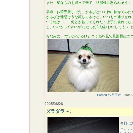
また、変なものを買って来て、旦那様に怒られそう～
早速、お留守番してた、かるびとつくねに被せてみた
かるびは迷惑そうな顔してるけど、いつもの通りされ
つくねは・・・何とか被ってくれた！上手に被れてな
ま、いいかっ♪”すいか”になった2人組♪おいしそう～
ちなみに、”すいか”かるびとつくねを見て旦那様はニ
Posted by 毛玉＠ |
2005/0
2005/06/26
ダラダラ～。
今日は
～。。