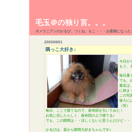
毛玉＠の独り言。。。
ポメラニアンのかるび、つくね、もこ・・・お星様になった
2005/08/01
隅っこ大好き♪
今日か
もう、
毎日暑
でも、
最近は
に挟ま
この写
後ろに
（笑）
毎日、ここで寝てるので、座布団を引いてみた！
お気に召したらしく、座布団の上で寝てる♪
でも、この隙間は・・涼しくないと思うんだけど・・
かるびは、昔から隙間大好きちゃんです♪