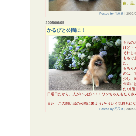
白、黒
Posted by 毛玉＠ |
2005/0
2005/06/05
かるびと公園に！
ももの
けど・
それじ
ももで
た。
もちろ
のは、
少し、
公園に
た♪来
日曜日だから、人がいっぱい！！ワンちゃんもたくさ
また、この想い出の公園に来よう♪そういう気持ちに
Posted by 毛玉＠ |
2005/0