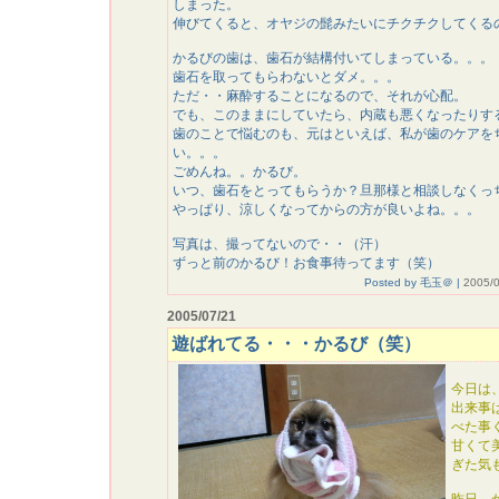
しまった。
伸びてくると、オヤジの髭みたいにチクチクしてくる
かるびの歯は、歯石が結構付いてしまっている。。。
歯石を取ってもらわないとダメ。。。
ただ・・麻酔することになるので、それが心配。
でも、このままにしていたら、内蔵も悪くなったりす
歯のことで悩むのも、元はといえば、私が歯のケアを
い。。。
ごめんね。。かるび。
いつ、歯石をとってもらうか？旦那様と相談しなくっ
やっぱり、涼しくなってからの方が良いよね。。。
写真は、撮ってないので・・（汗）
ずっと前のかるび！お食事待ってます（笑）
Posted by 毛玉＠ |
2005/0
2005/07/21
遊ばれてる・・・かるび（笑）
今日は
出来事
べた事
甘くて
ぎた気