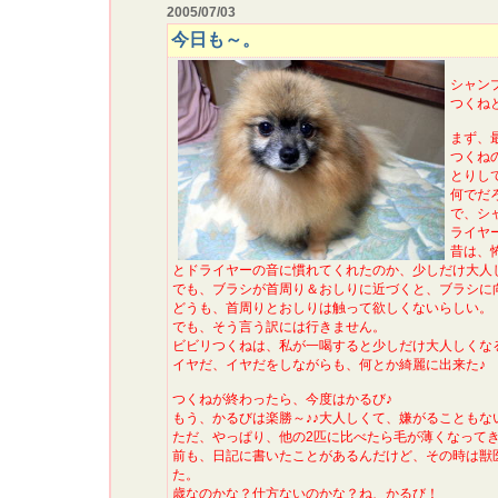
2005/07/03
今日も～。
シャン
つくね
まず、
つくね
とりし
何でだ
で、シ
ライヤ
昔は、
とドライヤーの音に慣れてくれたのか、少しだけ大人
でも、ブラシが首周り＆おしりに近づくと、ブラシに
どうも、首周りとおしりは触って欲しくないらしい。
でも、そう言う訳には行きません。
ビビリつくねは、私が一喝すると少しだけ大人しくな
イヤだ、イヤだをしながらも、何とか綺麗に出来た♪
つくねが終わったら、今度はかるび♪
もう、かるびは楽勝～♪♪大人しくて、嫌がることもな
ただ、やっぱり、他の2匹に比べたら毛が薄くなって
前も、日記に書いたことがあるんだけど、その時は獣
た。
歳なのかな？仕方ないのかな？ね、かるび！