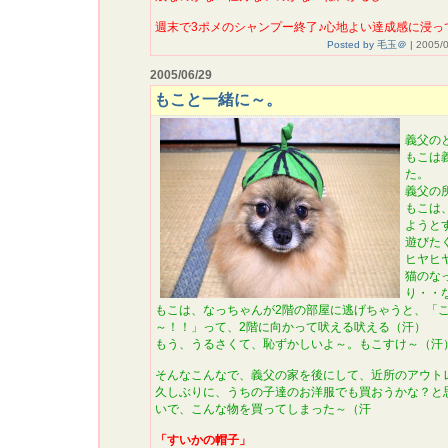
週末で3ポメのシャンプー終了♪心地よい達成感に浸っ
Posted by 毛玉＠ |
2005/0
2005/06/29
もこと一緒に～。
義父の
もこは
た。
義父の
もこは
ようと
遊びた
ヒヤヒ
猫のな
り・・
もこは、なっちゃんが2階の部屋に逃げちゃうと、「
～！！」って、2階に向かって吠える吠える（汗）
もう、うるさくて、恥ずかしいよ～。もこすけ～（汗
そんなこんなで、義父の家を後にして、近所のアウト
久しぶりに、うちの子達のお洋服でも買おうかな？と
いで、こんな物を買ってしまった～（汗
「すいかの帽子」