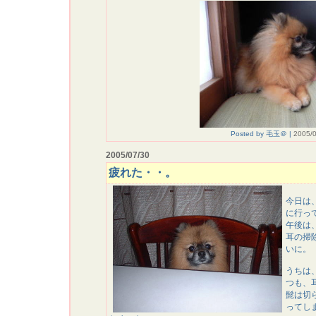
Posted by 毛玉＠ |
2005/0
2005/07/30
疲れた・・。
今日は
に行っ
午後は
耳の掃
いに。
うちは
つも、
髭は切
ってし