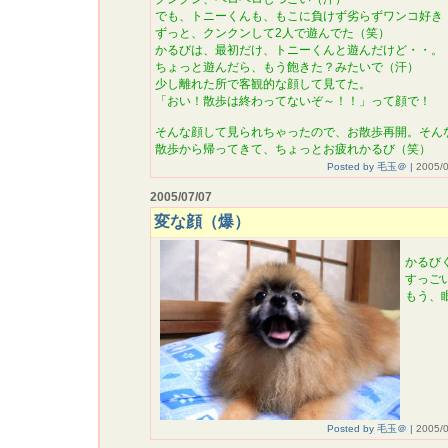
でも、トニーくんも、もこに負けず劣らずワンコ好き
ずっと、クンクンして2人で遊んでた（笑）
かるびは、最初だけ、トニーくんと遊んだけど・・。
ちょっと遊んだら、もう飽きた？みたいで（汗）
少し離れた所で客観的な顔して見てた。
「おい！散歩は終わってないぞ～！！」って顔で！
そんな顔して見られちゃったので、お散歩再開。そん
散歩から帰ってきて、ちょっとお疲れかるび（笑）
Posted by 毛玉＠ |
2005/0
2005/07/07
変な顔（爆）
かるび
すっご
もう、
Posted by 毛玉＠ |
2005/0