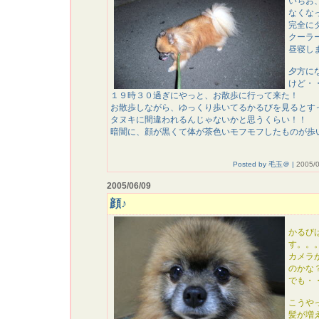
いちお
なくな
完全に
クーラ
昼寝し
夕方に
けど・
１９時３０過ぎにやっと、お散歩に行って来た！
お散歩しながら、ゆっくり歩いてるかるびを見るとす
タヌキに間違われるんじゃないかと思うくらい！！
暗闇に、顔が黒くて体が茶色いモフモフしたものが歩
Posted by 毛玉＠ |
2005/0
2005/06/09
顔♪
かるび
す。。
カメラ
のかな
でも・
こうや
髪が増