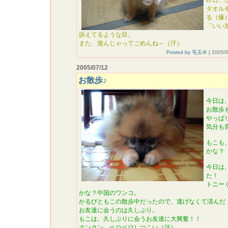
昨日、
タオル
る（爆
「いい
訴えてるような目。
また、遊んじゃってごめんね～（汗）
Posted by 毛玉＠ |
2005/0
2005/07/12
お散歩♪
今日は
お散歩
やっぱ
気分も
もこも
かな？
今日は
た！
トニー
かな？中国のワンコ。
かるびともこの散歩中だったので、逃げなくて済んだ
お友達に会うのは久しぶり。
もこは、久しぶりに会うお友達に大興奮！！
クンクン、ペロペロしつこい（汗）