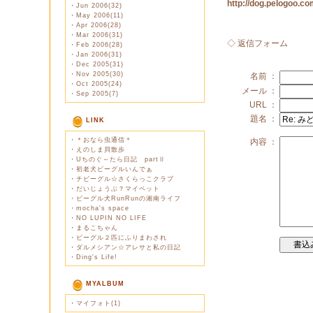
http://dog.pelogoo.
・
Jun 2006(32)
・
May 2006(11)
・
Apr 2006(28)
・
Mar 2006(31)
◇ 返信フォーム
・
Feb 2006(28)
・
Jan 2006(31)
・
Dec 2005(31)
・
Nov 2005(30)
名前 ：
・
Oct 2005(24)
メール ：
・
Sep 2005(7)
URL ：
題名 ：
LINK
・
＊おなら虫通信＊
内容 ：
・
えのしま貝散歩
・
Uちのぐ～たら日記 partⅡ
・
初老犬ビーグルいんでぁ
・
チビーグル☆さくらっこクラブ
・
だいじょうぶ？マイペット
・
ビーグル犬RunRunの湘南ライフ
・
mocha's space
・
NO LUPIN NO LIFE
・
まるこちゃん
・
ビーグル２匹にふりまわされ
・
ダルメシアン☆アレサと私の日記
・
Ding's Life!
MYALBUM
・
マイフォト(1)