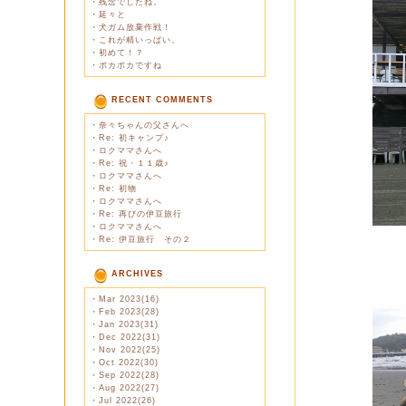
・
残念でしたね。
・
延々と
・
犬ガム放棄作戦！
・
これが精いっぱい。
・
初めて！？
・
ポカポカですね
RECENT COMMENTS
・
奈々ちゃんの父さんへ
・
Re: 初キャンプ♪
・
ロクママさんへ
・
Re: 祝・１１歳♪
・
ロクママさんへ
・
Re: 初物
・
ロクママさんへ
・
Re: 再びの伊豆旅行
・
ロクママさんへ
・
Re: 伊豆旅行 その２
ARCHIVES
・
Mar 2023(16)
・
Feb 2023(28)
・
Jan 2023(31)
・
Dec 2022(31)
・
Nov 2022(25)
・
Oct 2022(30)
・
Sep 2022(28)
・
Aug 2022(27)
・
Jul 2022(26)