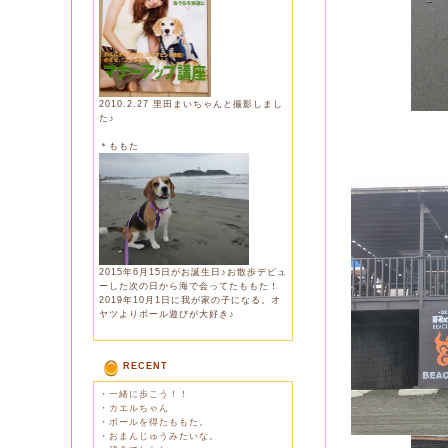
2010.2.27 里田まいちゃんと撮影しまし
た♪
＊ももた
2015年6月15日がお誕生日♪お散歩デビュ
ーした次の日から海で会ってたももた！
2019年10月1日に我が家の子になる。オ
ヤツよりボール遊びが大好き♪
RECENT
・
一緒に歩こう！！
・
カエルちゃん
・
ボールを得たももた。
・
おまんじゅうみたいな。