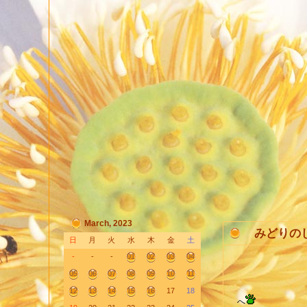
March, 2023
みどりの
日
月
火
水
木
金
土
-
-
-
01
02
03
04
05
06
07
08
09
10
11
雨が
12
13
14
15
16
17
18
へ