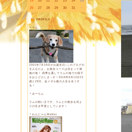
19
20
21
22
23
24
25
26
27
28
29
30
31
-
PROFILE
＊ラム
2001年7月16日がお誕生日♪このブログの
主人公だよ。お散歩コースは決まって湘
南の海！ 四季を通してラムの海での様子
をおとどけしま～す！2016年8月13日15
歳と29日、金メダル級の人生を全うす
る！
＊みーちん
ラムの飼い主です。ラムとの散歩を何よ
りの生き甲斐としています！
＊わんにゃんWalker