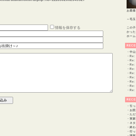
お星様
～毛玉
情報を保存する
この子
かった
ホーム
RECE
・
中山
・
Re
・
Re
・
Re
・
Re
・
Re
・
Re
・
Re
・
Re
・
Re
RECE
・
引っ
・
お詫
・
ただ
・
実家
・
ネタ
・
終わ
・
行っ
・
謹賀