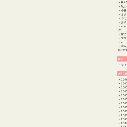
・
HA
・
私の
・
小春
・
きま
・
でこ
・
あす
・
mar
グ
・
家の
・
ママ
・
miu
・
我が
HPで
MYAL
・
マイ
ARCH
・
200
・
200
・
200
・
200
・
200
・
200
・
200
・
200
・
200
・
200
・
200
・
200