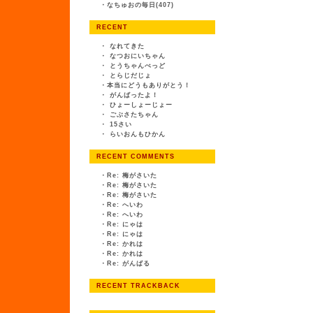
・
なちゅおの毎日(407)
RECENT
・
なれてきた
・
なつおにいちゃん
・
とうちゃんべっど
・
とらじだじょ
・
本当にどうもありがとう！
・
がんばったよ！
・
ひょーしょーじょー
・
ごぶさたちゃん
・
15さい
・
らいおんもひかん
RECENT COMMENTS
・
Re: 梅がさいた
・
Re: 梅がさいた
・
Re: 梅がさいた
・
Re: へいわ
・
Re: へいわ
・
Re: にゃは
・
Re: にゃは
・
Re: かれは
・
Re: かれは
・
Re: がんばる
RECENT TRACKBACK