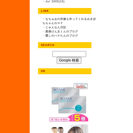
・
Jul 2005(10)
LINK
・
なちゅおの洋服も作ってくれるみきぽ
ちちゃんのＨＰ
・
じゅんなん日記
・
黒柴けん太くんのブログ
・
愛しのハナたんのブログ
SEARCH
PR