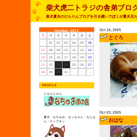
柴犬虎二トラジの舎弟ブロ
柴犬夏夫のだらりんブログを引き継いでぼくが夏夫兄
Oct 16, 2005
October, 2012
日
月
火
水
木
金
土
とぐろ
-
01
02
03
04
05
06
07
08
09
10
11
12
13
14
15
16
17
18
19
20
23
24
21
22
25
26
27
30
28
29
31
-
-
-
PROFILE
じゅんじゅん
Oct 03, 2005
夏夫・なちゅお・なっちゃん・なんな
おはな
ん・ナンプキン