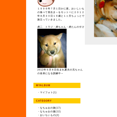
１９９６年７月１日かに座。おいしいも
の食べて長生き～をモットーに２０１２
年８月３０日１６歳と１ヶ月ちょっとで
旅立っていきました。
虎二 トラジ・虎ちゃん・虎たんのすけ
2012年９月８日生まれ夏夫の兄ちゃん
の舎弟になる訓練中～
MYALBUM
・
マイフォト(1)
CATEGORY
・
なちゅおの旅(17)
・
なちゅおの服(12)
・
おいちいもの(2)