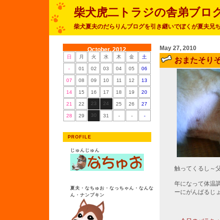
柴犬虎二トラジの舎弟ブロ
柴犬夏夫のだらりんブログを引き継いでぼくが夏夫兄
May 27, 2010
October, 2012
日
月
火
水
木
金
土
おまたそり
-
01
02
03
04
05
06
07
08
09
10
11
12
13
14
15
16
17
18
19
20
23
24
21
22
25
26
27
30
28
29
31
-
-
-
PROFILE
じゅんじゅん
触ってくるし～
年になって体温
夏夫・なちゅお・なっちゃん・なんな
ーにがんばるじ
ん・ナンプキン