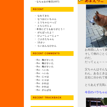
あまえっこ
・
なちゅおの毎日(407)
RECENT
・
なれてきた
・
なつおにいちゃん
・
とうちゃんべっど
・
とらじだじょ
・
本当にどうもありがとう！
・
がんばったよ！
・
ひょーしょーじょー
・
ごぶさたちゃん
・
15さい
・
らいおんもひかん
お布団に入って
そして例のごと
RECENT COMMENTS
のだ。
・
Re: 梅がさいた
だってぇぇ～～
・
Re: 梅がさいた
・
Re: 梅がさいた
父ちゃんはそん
・
Re: へいわ
わん。あるとき
・
Re: へいわ
・
Re: にゃは
左右に分かれて
・
Re: にゃは
・
Re: かれは
とりあえず元気
・
Re: かれは
・
Re: がんばる
今日のバラちゃ
RECENT TRACKBACK