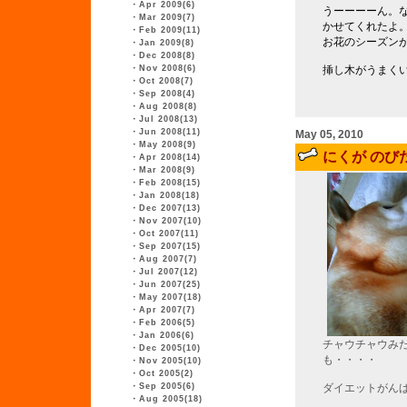
・
Apr 2009(6)
うーーーーん。
・
Mar 2009(7)
かせてくれたよ
・
Feb 2009(11)
お花のシーズン
・
Jan 2009(8)
・
Dec 2008(8)
・
Nov 2008(6)
挿し木がうまく
・
Oct 2008(7)
・
Sep 2008(4)
・
Aug 2008(8)
・
Jul 2008(13)
・
Jun 2008(11)
May 05, 2010
・
May 2008(9)
にくが のび
・
Apr 2008(14)
・
Mar 2008(9)
・
Feb 2008(15)
・
Jan 2008(18)
・
Dec 2007(13)
・
Nov 2007(10)
・
Oct 2007(11)
・
Sep 2007(15)
・
Aug 2007(7)
・
Jul 2007(12)
・
Jun 2007(25)
・
May 2007(18)
・
Apr 2007(7)
・
Feb 2006(5)
・
Jan 2006(6)
チャウチャウみ
・
Dec 2005(10)
も・・・・
・
Nov 2005(10)
・
Oct 2005(2)
・
Sep 2005(6)
ダイエットがん
・
Aug 2005(18)