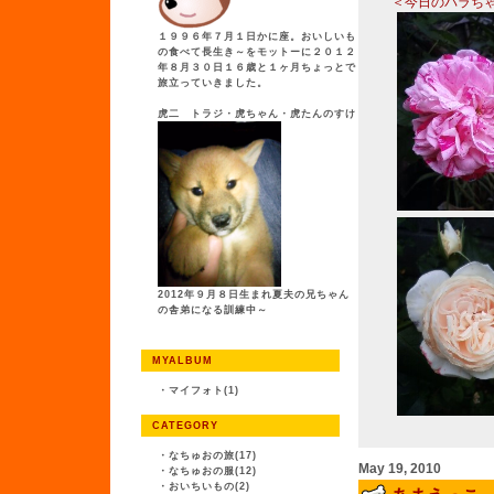
＜今日のバラち
１９９６年７月１日かに座。おいしいも
の食べて長生き～をモットーに２０１２
年８月３０日１６歳と１ヶ月ちょっとで
旅立っていきました。
虎二 トラジ・虎ちゃん・虎たんのすけ
2012年９月８日生まれ夏夫の兄ちゃん
の舎弟になる訓練中～
MYALBUM
・
マイフォト(1)
CATEGORY
・
なちゅおの旅(17)
May 19, 2010
・
なちゅおの服(12)
・
おいちいもの(2)