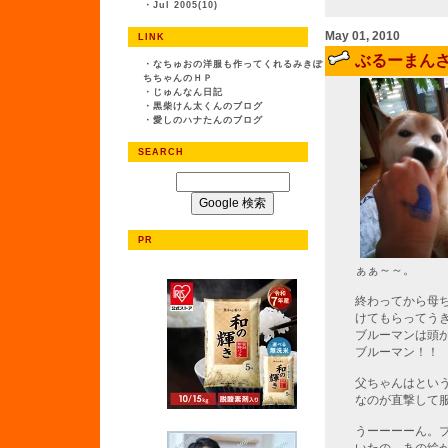
・
Jul 2005(10)
May 01, 2010
LINK
ぶるーまん
・
なちゅおの洋服も作ってくれるみきぽ
ちちゃんのＨＰ
・
じゅんなん日記
・
黒柴けん太くんのブログ
・
愛しのハナたんのブログ
SEARCH
PR
ぁぁ～～。
終わってから母
けてもらってう
ブルーマンは頭
ブルーマン！！
父ちゃんはとい
なのが直撃して
うーーーーん。