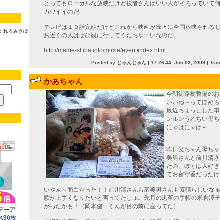
とってもローカルな放映だけど役者さんはいい人がそろっていて
カワイイのだ！
テレビは１０話完結だけどこれから映画が徐々に全国放映される
くれるみきぽ
お近くの人はぜひ観に行ってくだちゃーいなのだ。
http://mame-shiba.info/movie/event/index.html
Posted by じゅんじゅん |
17:26:44, Jun 03, 2009
| Tra
かあちゃん
今朝街路樹整備のお
いいね～ってほめら
最近ちょっとした事
ンルンうれちい母ち
にゃはにゃは～
昨日父ちゃん母ちゃ
美男さんと前川清さ
たの。ぼくは大好き
てお留守番だったけ
いやぁ～面白かった！！前川清さんも富美男さんも素晴らしいな
歌が上手くなりたいと言ってたじょ。先月の黒革の手帳の米倉涼
かったかも！（岡本健一くんが目の前に座ってた）