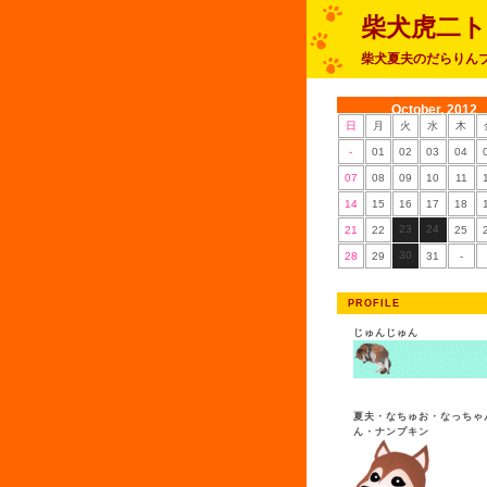
柴犬虎二
柴犬夏夫のだらりん
October, 2012
日
月
火
水
木
-
01
02
03
04
07
08
09
10
11
14
15
16
17
18
23
24
21
22
25
30
28
29
31
-
PROFILE
じゅんじゅん
夏夫・なちゅお・なっちゃ
ん・ナンプキン