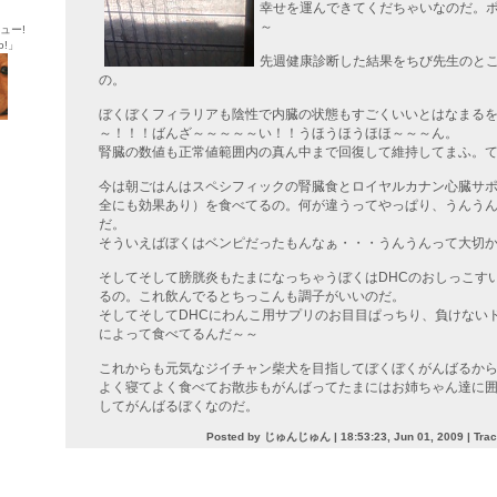
幸せを運んできてくだちゃいなのだ。
～
ュー!
o!」
先週健康診断した結果をちび先生のと
の。
ぼくぼくフィラリアも陰性で内臓の状態もすごくいいとはなまる
～！！！ばんざ～～～～～い！！うほうほうほほ～～～ん。
腎臓の数値も正常値範囲内の真ん中まで回復して維持してまふ。
今は朝ごはんはスペシフィックの腎臓食とロイヤルカナン心臓サ
全にも効果あり）を食べてるの。何が違うってやっぱり、うんう
だ。
そういえばぼくはベンピだったもんなぁ・・・うんうんって大切
そしてそして膀胱炎もたまになっちゃうぼくはDHCのおしっこす
るの。これ飲んでるとちっこんも調子がいいのだ。
そしてそしてDHCにわんこ用サプリのお目目ぱっちり、負けない
によって食べてるんだ～～
これからも元気なジイチャン柴犬を目指してぼくぼくがんばるか
よく寝てよく食べてお散歩もがんばってたまにはお姉ちゃん達に
してがんばるぼくなのだ。
Posted by じゅんじゅん |
18:53:23, Jun 01, 2009
| Tra