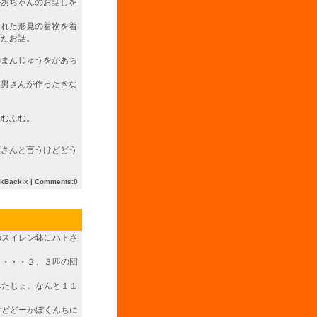
かあちゃんのお話しを
くれた形見の着物を着
てたお話。
のまんじゅうをかあち
美男さんが作ったきな
ふむふむ。
原さんと言うけどどう
ckBack:x |
Comments:0
のスイレン鉢にハトさ
。
と・・・２、３匹の団
みたじょ。なんと１１
けどどーかぼくんちに