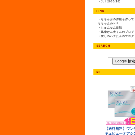
・
Jul 2005(10)
LINK
・
なちゅおの洋服も作って
ちちゃんのＨＰ
・
じゅんなん日記
・
黒柴けん太くんのブログ
・
愛しのハナたんのブログ
SEARCH
PR