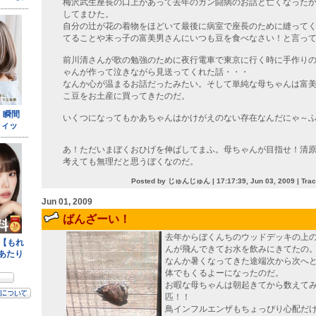
梅沢武生座長の口上があって去年のガン闘病のお話と亡くなった
してまひた。
自分の辻が花の着物をほどいて最後に病室で座長のために縫って
てることや末っ子の富美男さんにいつも豆を食べなさい！と言っ
前川清さんが歌の勉強のために夜行電車で東京に行く時に手作り
ゃんが作って泣きながら見送ってくれた話・・・
なんか心が温まるお話だったみたい。そして単純な母ちゃんは富
こ豆をお土産に買ってきたのだ。
いくつになってもかあちゃんはかけがえのない存在なんだにゃ～
あ！ただいまぼくおひげを伸ばしてまふ。母ちゃんが目指せ！清
考えても無理だと思うぼくなのだ。
Posted by じゅんじゅん |
17:17:39, Jun 03, 2009
| Tra
Jun 01, 2009
ばんざーい！
去年からぼくんちのウッドデッキの上
んが飛んできてお水を飲みにきてたの
なんか暑くなってきた途端次から次へ
体でもくるよーになったのだ。
お暇な母ちゃんは朝起きてから数えて
匹！！
鳥インフルエンザもちょっぴり心配だ