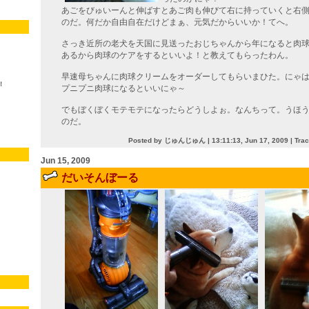
あごをびゅいーんと伸ばすとあご肉も伸びて右に持っていくと右
のだ。何だか自由自在だけどまぁ、元気だからいいか！てへ。
さっき近所の老犬を天国に見送ったおじちゃんから年になると肉
あるから肉球のケアをするといいよ！と教えてもらったわん。
早速母ちゃんに肉球クリームをオーダーしてもらいまひた。にゃ
！
プニプニ肉球になるといいにゃ～
でもぼくぼくモテモテになったらどうしよぉ。なんちって。うほ
のだ。
Posted by じゅんじゅん |
13:11:13, Jun 17, 2009
| Tra
Jun 15, 2009
だいそんぼーる