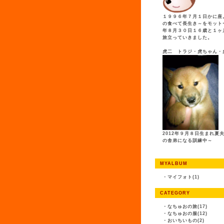
１９９６年７月１日かに座
の食べて長生き～をモット
年８月３０日１６歳と１ヶ
旅立っていきました。
虎二 トラジ・虎ちゃん・
2012年９月８日生まれ夏
の舎弟になる訓練中～
MYALBUM
・
マイフォト(1)
CATEGORY
・
なちゅおの旅(17)
・
なちゅおの服(12)
・
おいちいもの(2)