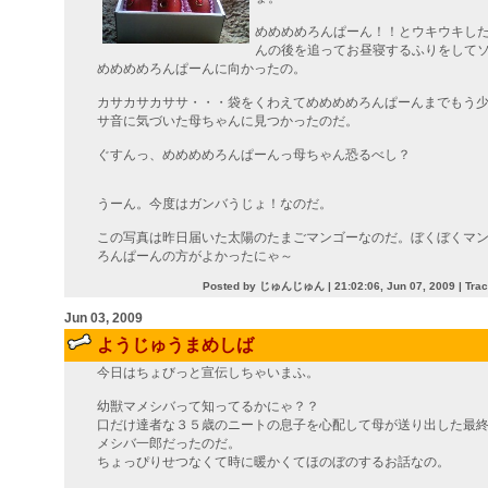
めめめめろんぱーん！！とウキウキし
んの後を追ってお昼寝するふりをして
めめめめろんぱーんに向かったの。
カサカサカササ・・・袋をくわえてめめめめろんぱーんまでもう
サ音に気づいた母ちゃんに見つかったのだ。
ぐすんっ、めめめめろんぱーんっ母ちゃん恐るべし？
うーん。今度はガンバうじょ！なのだ。
この写真は昨日届いた太陽のたまごマンゴーなのだ。ぼくぼくマ
ろんぱーんの方がよかったにゃ～
Posted by じゅんじゅん |
21:02:06, Jun 07, 2009
| Tra
Jun 03, 2009
ようじゅうまめしば
今日はちょびっと宣伝しちゃいまふ。
幼獣マメシバって知ってるかにゃ？？
口だけ達者な３５歳のニートの息子を心配して母が送り出した最
メシバ一郎だったのだ。
ちょっぴりせつなくて時に暖かくてほのぼのするお話なの。