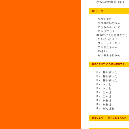
・
なちゅおの毎日(407)
RECENT
・
なれてきた
・
なつおにいちゃん
・
とうちゃんべっど
・
とらじだじょ
・
本当にどうもありがとう
・
がんばったよ！
・
ひょーしょーじょー
・
ごぶさたちゃん
・
15さい
・
らいおんもひかん
RECENT COMMENTS
・
Re: 梅がさいた
・
Re: 梅がさいた
・
Re: 梅がさいた
・
Re: へいわ
・
Re: へいわ
・
Re: にゃは
・
Re: にゃは
・
Re: かれは
・
Re: かれは
・
Re: がんばる
RECENT TRACKBACK