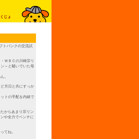
くじょ
フトバンクの交流試
・・ＷＢＣの川崎宗リ
リン～と騒いでいた母
わん。
けど月日と共にすっか
ケットの手配を内緒で
いたからあまり宗リン
リンや全力でベンチに
ちってね。