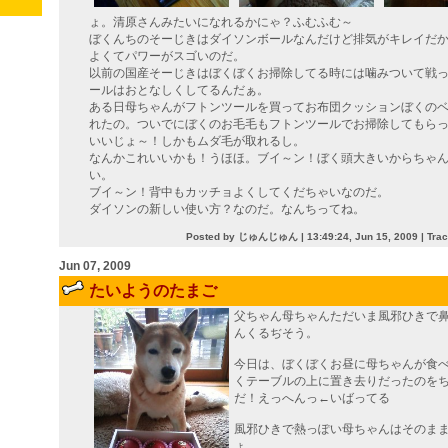
ょ。清原さんみたいになれるかにゃ？ふむふむ～
ぼくんちのそーじきはダイソンボールなんだけど排気がキレイだ
よくてパワーがスゴいのだ。
以前の国産そーじきはぼくぼくお掃除してる時には噛みついて戦
ールはおとなしくしてるんだぁ。
ある日母ちゃんがフトンツールを買ってお布団クッションぼくの
れたの。ついでにぼくのお毛毛もフトンツールでお掃除してもら
いいじょ～！しかもムダ毛が取れるし。
なんかこれいいかも！うほほ。ブイ～ン！ぼく頭大きいからちゃ
い。
ブイ～ン！背中もカッチョよくしてくだちゃいなのだ。
ダイソンの新しい使い方？なのだ。なんちってね。
Posted by じゅんじゅん |
13:49:24, Jun 15, 2009
| Tra
Jun 07, 2009
たいようのたまご
父ちゃん母ちゃんただいま風邪ひきで
んくるぢそう。
今日は、ぼくぼくお昼に母ちゃんが食
くテーブルの上に置き去りだったのを
だ！えっへんっ←いばってる
風邪ひきで熱っぽい母ちゃんはそのま
ょ。