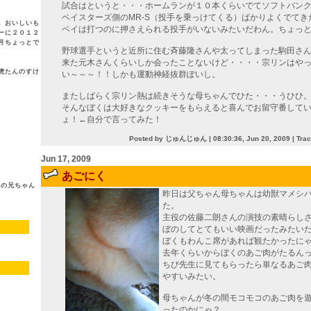
試合はというと・・・ホームランが１０本くらいでてソフトバン
ベイスターズ側のMR-S（投手を乗っけてくる）ばかりよくでてき
。おいしいも
ベイは打つのに押さえられる投手がいないみたいだわん。ちょっ
ーに２０１２
月ちょっとで
野球選手というと近所に住む斉藤隆さんや太ってしまった駒田さ
来た元木さんくらいしか会ったことないけど・・・・宗リンはや
虎たんのすけ
い～～～！！しかも運動神経抜群ぽいし。
またしばらく宗リン熱は続きそうな母ちゃんでひた・・・うひひ
そんなぼくは大好きなクッキーをもらえると喜んでお留守番して
ょ！←自分で言ってみた！
Posted by じゅんじゅん |
08:30:36, Jun 20, 2009
| Tra
Jun 17, 2009
あごにく
夫の兄ちゃん
昨日は父ちゃん母ちゃんは幼獣マメシ
た。
主役の佐藤二朗さんの演技の素晴らし
ぼのしてとてもいい映画だったみたい
ぼくもわんこ席があれば観たかったに
去年くらいからぼくのあご肉がたるん
ちび先生に見てもらったら単なるあご
やすいみたい。
母ちゃんが冬の間モコモコのあご肉を
ったのかにゃ？