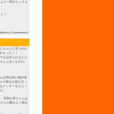
何より一郎がとっても
じょ！
ckBack:x |
Comments:0
じちゃんに毛つやが
れちった！！
でもほめられるとル
ゃんとぼくなのだ。
んは明治座に梅沢富
んの舞台を観に行っ
なクッキーをもらっ
ど。
ぁ。音痴な母ちゃんは
子さんの舞台より面白