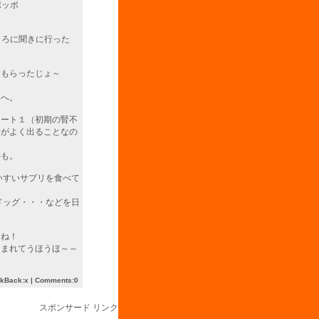
ポッポ
ころに聞きに行った
をもらったじょ～
てへ。
ポート１（初期の腎不
んがよく出ることなの
かも。
いすいサプリを食べて
ドッグ・・・などを日
らね！
囲まれてうほうほ～～
ckBack:x |
Comments:0
スポンサード リンク