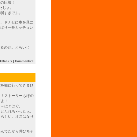
クの圧勝！
たじょ。
と弱すぎでふ。
ん、ヤナセに車を見に
っぱり一番カッチョい
。
いるのだ。えらいじ
ckBack:x |
Comments:0
バを観に行ってきまひ
さ！ストーリーもほの
だよ！
ゃ～はぐはぐ。
っとたれちゃったぁ。
肉らしい。オスはなり
遊んでたから伸びちゃ