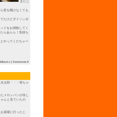
きたじ
から窓を開けなくても
ってたけどダイソンボ
ベッドをお掃除してく
ったらあらら！気持ち
んとやってくだちゃー
ckBack:x |
Comments:0
鼻水太郎・・・母ちゃ
べたメロンパンが珍し
ちゃんと見ていたの
まお昼寝に行ったじ