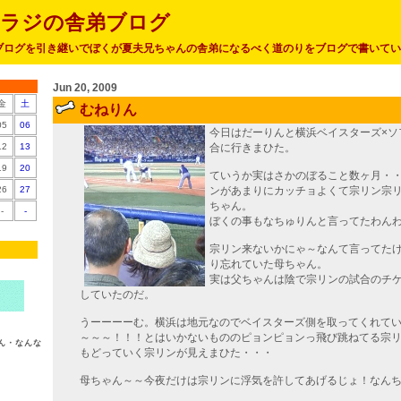
トラジの舎弟ブログ
ブログを引き継いでぼくが夏夫兄ちゃんの舎弟になるべく道のりをブログで書いてい
Jun 20, 2009
金
土
むねりん
05
06
今日はだーりんと横浜ベイスターズ×ソ
12
13
合に行きまひた。
19
20
ていうか実はさかのぼること数ヶ月・
26
27
ンがあまりにカッチョよくて宗リン宗
ちゃん。
-
-
ぼくの事もなちゅりんと言ってたわん
宗リン来ないかにゃ～なんて言ってた
り忘れていた母ちゃん。
実は父ちゃんは陰で宗リンの試合のチ
していたのだ。
うーーーーむ。横浜は地元なのでベイスターズ側を取ってくれて
～～～！！！とはいかないもののピョンピョンっ飛び跳ねてる宗
ん・なんな
もどっていく宗リンが見えまひた・・・
母ちゃん～～今夜だけは宗リンに浮気を許してあげるじょ！なん