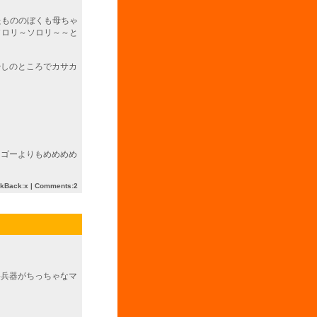
たもののぼくも母ちゃ
ソロリ～ソロリ～～と
少しのところでカサカ
ンゴーよりもめめめめ
ckBack:x |
Comments:2
終兵器がちっちゃなマ