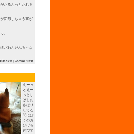
側がたるんっとたれる
球が変形しちゃう事が
はっ。
うほだわんだふる～な
ckBack:x |
Comments:0
えーっ
とえー
っとし
ばしお
さぼり
してる
間にぼ
くのお
ひげも
伸びて