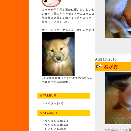
１９９６年７月１日かに座。おいしいも
の食べて長生き～をモットーに２０１２
年８月３０日１６歳と１ヶ月ちょっとで
旅立っていきました。
虎二 トラジ・虎ちゃん・虎たんのすけ
Aug 10, 2010
ねがお
2012年９月８日生まれ夏夫の兄ちゃん
の舎弟になる訓練中～
MYALBUM
・
マイフォト(1)
CATEGORY
・
なちゅおの旅(17)
・
なちゅおの服(12)
・
おいちいもの(2)
けど今のところ