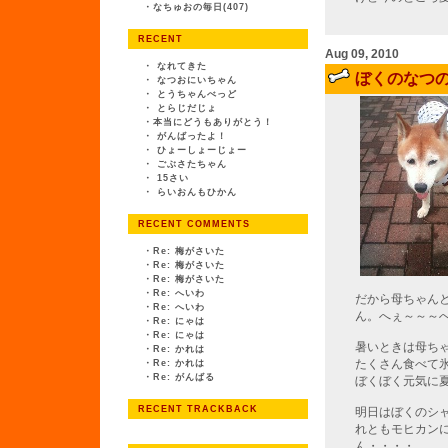
・
なちゅおの毎日(407)
RECENT
Aug 09, 2010
・
なれてきた
ぼくのなつ
・
なつおにいちゃん
・
とうちゃんべっど
・
とらじだじょ
・
本当にどうもありがとう！
・
がんばったよ！
・
ひょーしょーじょー
・
ごぶさたちゃん
・
15さい
・
らいおんもひかん
RECENT COMMENTS
・
Re: 梅がさいた
・
Re: 梅がさいた
・
Re: 梅がさいた
・
Re: へいわ
だから母ちゃん
・
Re: へいわ
ん。へぇ～～～
・
Re: にゃは
・
Re: にゃは
暑いときは母ち
・
Re: かれは
たくさん食べて
・
Re: かれは
・
Re: がんばる
ぼくぼく元気に
RECENT TRACKBACK
明日はぼくのシ
れともモヒカン
ん・・・・