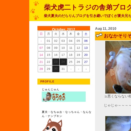
柴犬虎二トラジの舎弟ブロ
柴犬夏夫のだらりんブログを引き継いでぼくが夏夫兄
Aug 11, 2010
October, 2012
日
月
火
水
木
金
土
おなかそり
-
01
02
03
04
05
06
07
08
09
10
11
12
13
14
15
16
17
18
19
20
23
24
21
22
25
26
27
30
28
29
31
-
-
-
PROFILE
じゅんじゅん
ョ悪くならない
じゃじゃ～～～
夏夫・なちゅお・なっちゃん・なんな
ん・ナンプキン