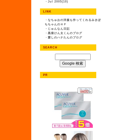
・
Jul 2005(10)
LINK
・
なちゅおの洋服も作ってくれるみきぽ
ちちゃんのＨＰ
・
じゅんなん日記
・
黒柴けん太くんのブログ
・
愛しのハナたんのブログ
SEARCH
PR