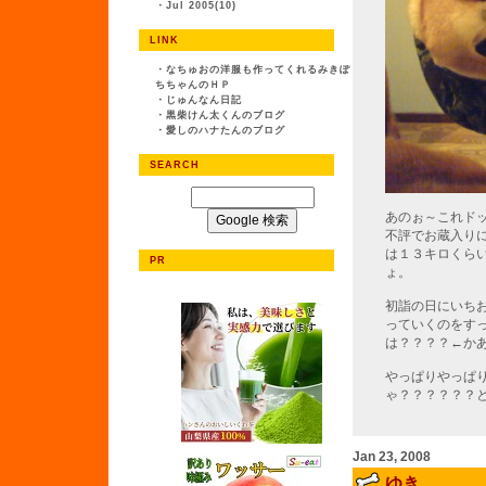
・
Jul 2005(10)
LINK
・
なちゅおの洋服も作ってくれるみきぽ
ちちゃんのＨＰ
・
じゅんなん日記
・
黒柴けん太くんのブログ
・
愛しのハナたんのブログ
SEARCH
あのぉ～これド
不評でお蔵入り
は１３キロくら
PR
ょ。
初詣の日にいち
っていくのをす
は？？？？←か
やっぱりやっぱ
ゃ？？？？？？
Jan 23, 2008
ゆき