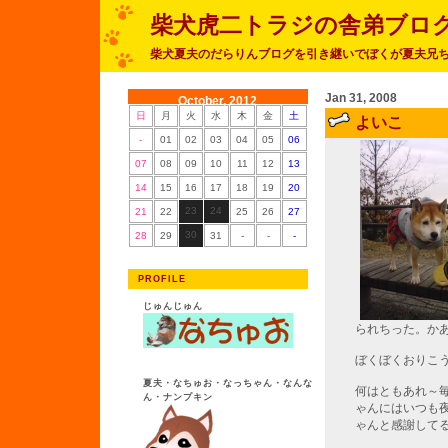
柴犬虎二トラジの舎弟ブロ
柴犬夏夫のだらりんブログを引き継いでぼくが夏夫兄
Jan 31, 2008
October, 2012
日
月
火
水
木
金
土
よいこ
-
01
02
03
04
05
06
07
08
09
10
11
12
13
14
15
16
17
18
19
20
23
24
21
22
25
26
27
30
28
29
31
-
-
-
PROFILE
じゅんじゅん
られちった。か
ぼくぼくおりこ
夏夫・なちゅお・なっちゃん・なんな
何はともあれ～
ん・ナンプキン
ゃんにはいつも
ゃんと感謝して