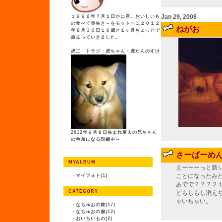
Jan 29, 2008
１９９６年７月１日かに座。おいしいも
の食べて長生き～をモットーに２０１２
ねがお
年８月３０日１６歳と１ヶ月ちょっとで
旅立っていきました。
虎二 トラジ・虎ちゃん・虎たんのすけ
2012年９月８日生まれ夏夫の兄ちゃん
の舎弟になる訓練中～
さーばーめ
MYALBUM
えーーーっと新
ことになったみ
・
マイフォト(1)
あでで？？？２
CATEGORY
どもしもし消え
ゃいちゃい。
・
なちゅおの旅(17)
・
なちゅおの服(12)
・
おいちいもの(2)