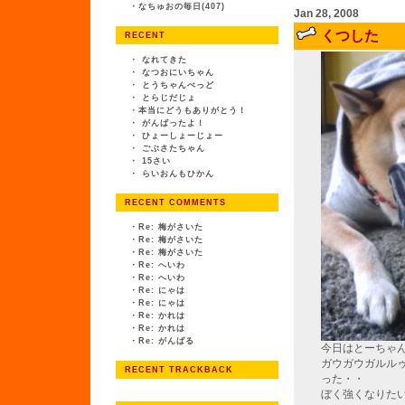
・
なちゅおの毎日(407)
Jan 28, 2008
くつした
RECENT
・
なれてきた
・
なつおにいちゃん
・
とうちゃんべっど
・
とらじだじょ
・
本当にどうもありがとう！
・
がんばったよ！
・
ひょーしょーじょー
・
ごぶさたちゃん
・
15さい
・
らいおんもひかん
RECENT COMMENTS
・
Re: 梅がさいた
・
Re: 梅がさいた
・
Re: 梅がさいた
・
Re: へいわ
・
Re: へいわ
・
Re: にゃは
・
Re: にゃは
・
Re: かれは
・
Re: かれは
・
Re: がんばる
今日はとーちゃ
ガウガウガルル
RECENT TRACKBACK
った・・
ぼく強くなりた