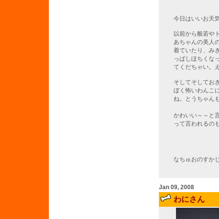
今日はいいお天
以前から般若や
あちゃんの美人の
着ていたり、み
っぱしほちくな
てくだちゃい。
そしてそしてお
ぼく怖いわんこ
ね。とうちゃん
かわいい～～と
って言われるの
なちゅおのすかじゃんはここ
Jan 09, 2008
わにさん