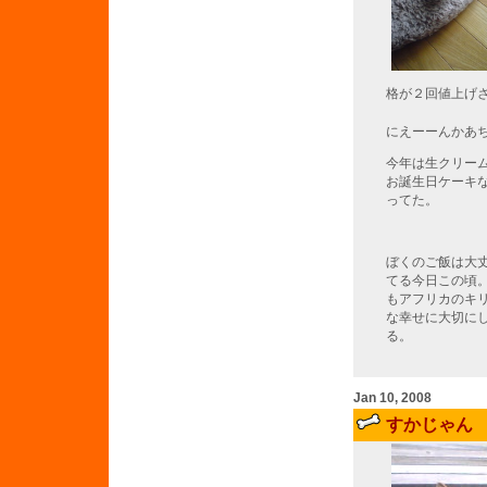
格が２回値上げ
にえーーんかあ
今年は生クリー
お誕生日ケーキ
ってた。
ぼくのご飯は大
てる今日この頃
もアフリカのキ
な幸せに大切に
る。
Jan 10, 2008
すかじゃん