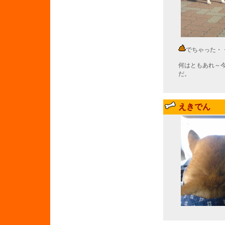
でちゃった・
何はともあれ～
だ。
えきでん