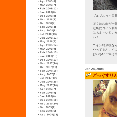
・
Apr 2009(6)
・
Mar 2009(7)
・
Feb 2009(11)
・
Jan 2009(8)
ブルブルっ～毎
・
Dec 2008(8)
・
Nov 2008(6)
・
Oct 2008(7)
ぼくはお肉が一
・
Sep 2008(4)
近所にコイン精
・
Aug 2008(8)
はあま～い匂い
・
Jul 2008(13)
い！
・
Jun 2008(11)
・
May 2008(9)
コイン精米機な
・
Apr 2008(14)
・
Mar 2008(9)
やってまふ。ぐ
・
Feb 2008(15)
おいちいご飯は
・
Jan 2008(18)
・
Dec 2007(13)
・
Nov 2007(10)
・
Oct 2007(11)
Jan 24, 2008
・
Sep 2007(15)
・
Aug 2007(7)
どっぐすり
・
Jul 2007(12)
・
Jun 2007(25)
・
May 2007(18)
・
Apr 2007(7)
・
Feb 2006(5)
・
Jan 2006(6)
・
Dec 2005(10)
・
Nov 2005(10)
・
Oct 2005(2)
・
Sep 2005(6)
・
Aug 2005(18)