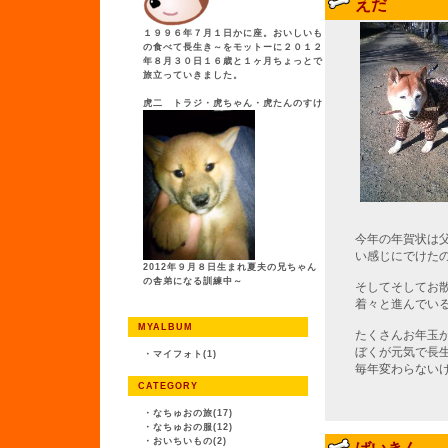
えだ
１９９６年７月１日かに座。おいしいも
の食べて長生き～をモットーに２０１２
年８月３０日１６歳と１ヶ月ちょっとで
旅立っていきました。
虎二 トラジ・虎ちゃん・虎たんのすけ
今年の年賀状は
い感じにでけた
2012年９月８日生まれ夏夫の兄ちゃん
の舎弟になる訓練中～
そしてそしてお
着々と進んでい
MYALBUM
たくさんお年玉
ぼくが元気で長
・
マイフォト(1)
毎年変わらない
CATEGORY
・
なちゅおの旅(17)
・
なちゅおの服(12)
・
おいちいもの(2)