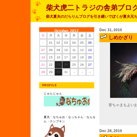
柴犬虎二トラジの舎弟ブロ
柴犬夏夫のだらりんブログを引き継いでぼくが夏夫兄
Dec 31, 2010
October, 2012
日
月
火
水
木
金
土
しめかざり
-
01
02
03
04
05
06
07
08
09
10
11
12
13
14
15
16
17
18
19
20
23
24
21
22
25
26
27
30
28
29
31
-
-
-
PROFILE
じゅんじゅん
皆ちゃまもよい
夏夫・なちゅお・なっちゃん・なんな
ん・ナンプキン
Dec 28, 2010