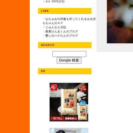
・
Jul 2005(10)
LINK
・
なちゅおの洋服も作ってくれるみきぽ
ちちゃんのＨＰ
・
じゅんなん日記
・
黒柴けん太くんのブログ
・
愛しのハナたんのブログ
SEARCH
PR