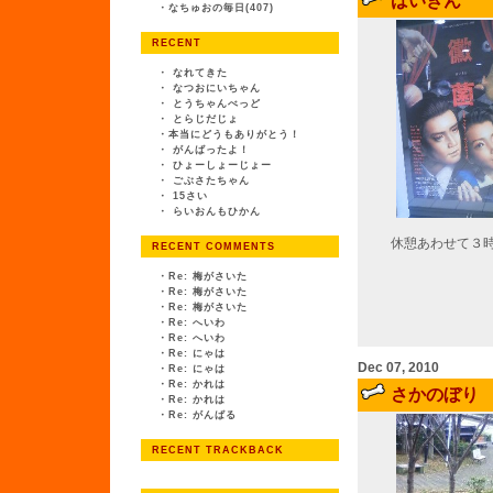
ばいきん
・
なちゅおの毎日(407)
RECENT
・
なれてきた
・
なつおにいちゃん
・
とうちゃんべっど
・
とらじだじょ
・
本当にどうもありがとう！
・
がんばったよ！
・
ひょーしょーじょー
・
ごぶさたちゃん
・
15さい
・
らいおんもひかん
休憩あわせて３
RECENT COMMENTS
・
Re: 梅がさいた
・
Re: 梅がさいた
・
Re: 梅がさいた
・
Re: へいわ
・
Re: へいわ
・
Re: にゃは
Dec 07, 2010
・
Re: にゃは
・
Re: かれは
さかのぼり
・
Re: かれは
・
Re: がんばる
RECENT TRACKBACK