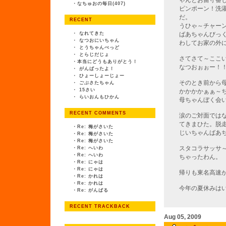
ゃんとお留守番
・
なちゅおの毎日(407)
ピンポーン！洗
だ。
RECENT
うひゃ～チャー
・
なれてきた
ばあちゃんびっ
・
なつおにいちゃん
わしてお家の外
・
とうちゃんべっど
・
とらじだじょ
さてさて～ここ
・
本当にどうもありがとう！
なつおぉぉー！
・
がんばったよ！
・
ひょーしょーじょー
そのとき前から
・
ごぶさたちゃん
・
15さい
かかかかぁぁ～
・
らいおんもひかん
母ちゃんぼく会
RECENT COMMENTS
涙のご対面では
てきまひた。脱
・
Re: 梅がさいた
じいちゃんばあ
・
Re: 梅がさいた
・
Re: 梅がさいた
スタコラサッサ
・
Re: へいわ
・
Re: へいわ
ちゃったわん。
・
Re: にゃは
・
Re: にゃは
帰りも東名高速
・
Re: かれは
・
Re: かれは
今年の夏休みは
・
Re: がんばる
RECENT TRACKBACK
Aug 05, 2009