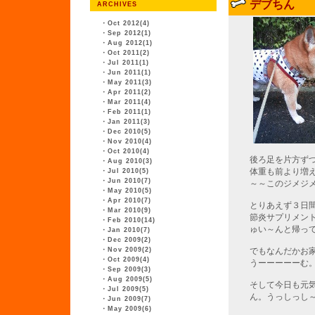
デブちん
ARCHIVES
・
Oct 2012(4)
・
Sep 2012(1)
・
Aug 2012(1)
・
Oct 2011(2)
・
Jul 2011(1)
・
Jun 2011(1)
・
May 2011(3)
・
Apr 2011(2)
・
Mar 2011(4)
・
Feb 2011(1)
・
Jan 2011(3)
・
Dec 2010(5)
・
Nov 2010(4)
・
Oct 2010(4)
後ろ足を片方ず
・
Aug 2010(3)
体重も前より増
・
Jul 2010(5)
・
Jun 2010(7)
～～このジメジ
・
May 2010(5)
・
Apr 2010(7)
とりあえず３日
・
Mar 2010(9)
節炎サプリメン
・
Feb 2010(14)
ゅい～んと帰っ
・
Jan 2010(7)
・
Dec 2009(2)
・
Nov 2009(2)
でもなんだかお
・
Oct 2009(4)
うーーーーーむ
・
Sep 2009(3)
・
Aug 2009(5)
そして今日も元
・
Jul 2009(5)
ん。うっしっし
・
Jun 2009(7)
・
May 2009(6)