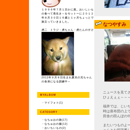
１９９６年７月１日かに座。おいしいも
の食べて長生き～をモットーに２０１２
年８月３０日１６歳と１ヶ月ちょっとで
旅立っていきました。
なつやすみ
虎二 トラジ・虎ちゃん・虎たんのすけ
2012年９月８日生まれ夏夫の兄ちゃん
の舎弟になる訓練中～
ニュースを見て
MYALBUM
ひょえぇぇ～～
・
マイフォト(1)
福井では、じい
時は座布団の上
CATEGORY
田舎の田んぼの
・
なちゅおの旅(17)
・
なちゅおの服(12)
またいつものよ
・
おいちいもの(2)