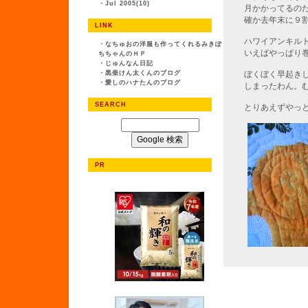
・
Jul 2005(10)
月かかってるの
確か去年末に９
LINK
ハワイアンキル
・
なちゅおの洋服も作ってくれるみきぽ
いえばやっぱり
ちちゃんのＨＰ
・
じゅんなん日記
・
黒柴けん太くんのブログ
ぼくぼく早起き
・
愛しのハナたんのブログ
しまったわん。
SEARCH
とりあえずやっ
PR