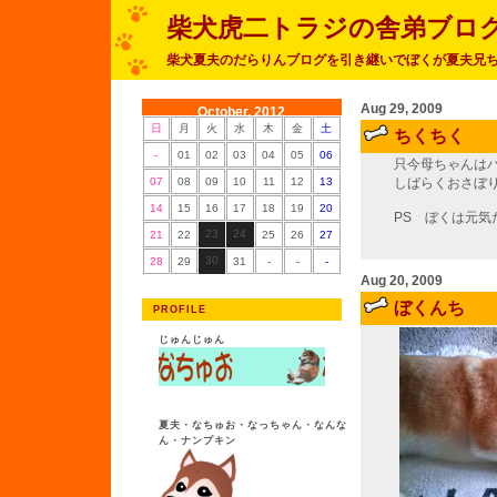
柴犬虎二トラジの舎弟ブロ
柴犬夏夫のだらりんブログを引き継いでぼくが夏夫兄
Aug 29, 2009
October, 2012
日
月
火
水
木
金
土
ちくちく
-
01
02
03
04
05
06
只今母ちゃんは
07
08
09
10
11
12
13
しばらくおさぼ
14
15
16
17
18
19
20
PS ぼくは元気
23
24
21
22
25
26
27
30
28
29
31
-
-
-
Aug 20, 2009
ぼくんち
PROFILE
じゅんじゅん
夏夫・なちゅお・なっちゃん・なんな
ん・ナンプキン