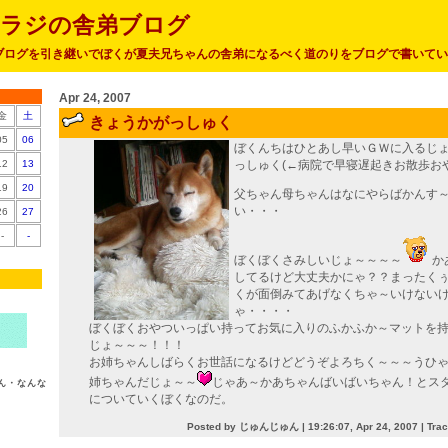
トラジの舎弟ブログ
ブログを引き継いでぼくが夏夫兄ちゃんの舎弟になるべく道のりをブログで書いてい
Apr 24, 2007
金
土
きょうかがっしゅく
05
06
ぼくんちはひとあし早いＧＷに入るじ
12
13
っしゅく(←病院で早寝遅起きお散歩お
19
20
父ちゃん母ちゃんはなにやらばかんす
い・・・
26
27
-
-
ぼくぼくさみしいじょ～～～～
か
してるけど大丈夫かにゃ？？まったく
くが面倒みてあげなくちゃ～いけない
ゃ・・・・
ぼくぼくおやついっぱい持ってお気に入りのふかふか～マットを
じょ～～～！！！
お姉ちゃんしばらくお世話になるけどどうぞよろちく～～～うひ
姉ちゃんだじょ～～
じゃあ～かあちゃんばいばいちゃん！とス
ん・なんな
についていくぼくなのだ。
Posted by じゅんじゅん |
19:26:07, Apr 24, 2007
|
Tra