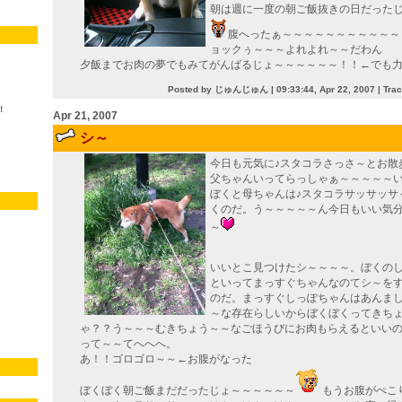
朝は週に一度の朝ご飯抜きの日だった
腹へったぁ～～～～～～～～～～～
ョックぅ～～～よれよれ～～だわん
夕飯までお肉の夢でもみてがんばるじょ～～～～～～！！←でも
Posted by じゅんじゅん |
09:33:44, Apr 22, 2007
|
Tra
！
Apr 21, 2007
シ～
今日も元気に♪スタコラさっさ～とお散
父ちゃんいってらっしゃぁ～～～～～
ぼくと母ちゃんは♪スタコラサッサッサ
くのだ。う～～～～～ん今日もいい気
～
いいとこ見つけたシ～～～～。ぼくの
といってまっすぐちゃんなのてシ～を
のだ。まっすぐしっぽちゃんはあんま
～な存在らしいからぼくぼくってきち
ゃ？？う～～～むきちょう～～なごほうびにお肉もらえるといい
って～～てへへへ。
あ！！ゴロゴロ～～←お腹がなった
ぼくぼく朝ご飯まだだったじょ～～～～～～
もうお腹がぺこ