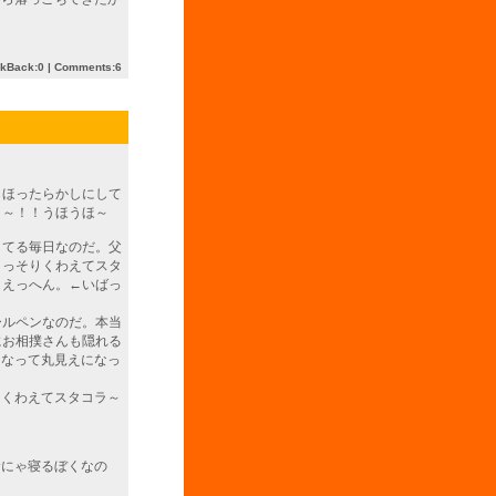
ckBack:0
|
Comments:6
らほったらかしにして
ょ～！！うほうほ～
してる毎日なのだ。父
こっそりくわえてスタ
。えっへん。←いばっ
ールペンなのだ。本当
にお相撲さんも隠れる
になって丸見えになっ
をくわえてスタコラ～
むにゃ寝るぼくなの