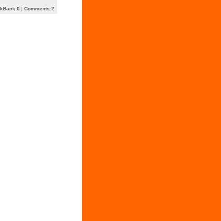
ckBack:0
|
Comments:2