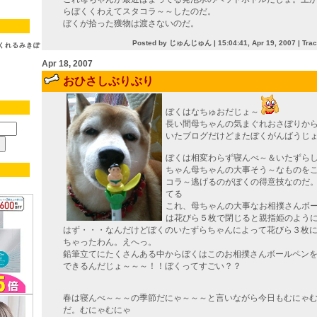
らぼくくわえてスタコラ～～したのだ。
ぼくが拾った獲物は渡さないのだ。
Posted by じゅんじゅん |
15:04:41, Apr 19, 2007
|
Tra
くれるみきぽ
Apr 18, 2007
おひさしぶりぶり
ぼくはなちゅおだじょ～
長い間母ちゃんの気まぐれおさぼりか
いたブログだけどまたぼくがんばうじ
ぼくは相変わらず寝んべ～＆いたずら
ちゃん母ちゃんの大事そう～なものを
コラ～逃げるのがぼくの得意技なのだ
てる
これ、母ちゃんの大事なお相撲さんボ
は花びら５枚で閉じると親指姫のよう
はず・・・なんだけどぼくのいたずらちゃんによって花びら３枚
ちゃったわん。えへっ。
鉛筆立てにたくさんある中からぼくはこのお相撲さんボールペン
できるんだじょ～～～！！ぼくってすごい？？
春は寝んべ～～～の季節だにゃ～～～と言いながら今日もむにゃ
だ。むにゃむにゃ