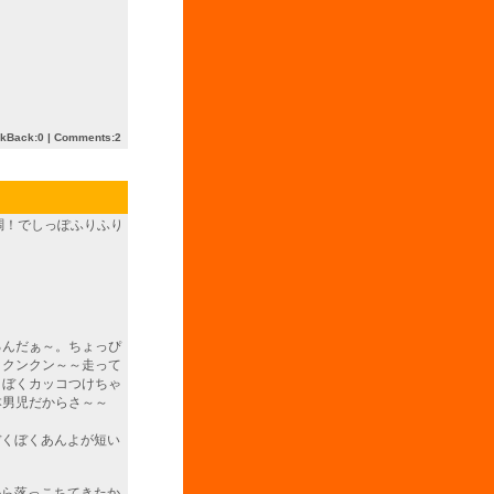
ckBack:0
|
Comments:2
調！でしっぽふりふり
るんだぁ～。ちょっぴ
とクンクン～～走って
くぼくカッコつけちゃ
本男児だからさ～～
ぼくぼくあんよが短い
から落っこちてきたか