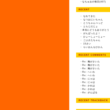
・
なちゅおの毎日(407)
RECENT
・
なれてきた
・
なつおにいちゃん
・
とうちゃんべっど
・
とらじだじょ
・
本当にどうもありがとう
・
がんばったよ！
・
ひょーしょーじょー
・
ごぶさたちゃん
・
15さい
・
らいおんもひかん
RECENT COMMENTS
・
Re: 梅がさいた
・
Re: 梅がさいた
・
Re: 梅がさいた
・
Re: へいわ
・
Re: へいわ
・
Re: にゃは
・
Re: にゃは
・
Re: かれは
・
Re: かれは
・
Re: がんばる
RECENT TRACKBACK