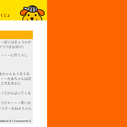
くじょ
ょ～ぼくはきょうかが
やつつきお泊り)
～～～～に行くらし
あちゃんもうるうる
ぅ～～かあちゃんはぼ
けど大丈夫かに
持ってがんばってくる
ゃうひゃ～～～若いお
タコラ～おねえちゃん
ckBack:0
|
Comments:2