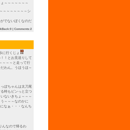
じょ～～～～～～～
～～～～～～～～シ
力がでないぼくなのだ
ckBack:0
|
Comments:2
歩に行くじょ
い！！とお見送りして
～～～～と走って行
分だわん。うほうほ～
しっぽちゃんは太刀尾
する時もピンっと立つ
しいないきちょ～～～
ょう～～～なのかに
のになぁ・・・なんち
りんなので帰るわ