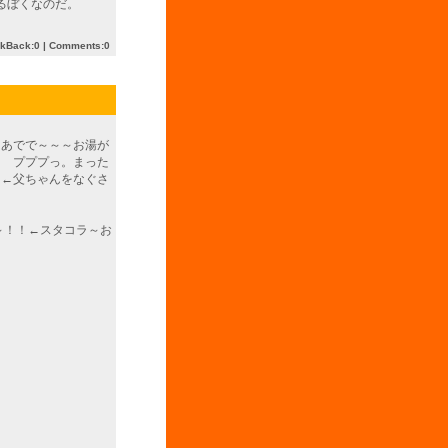
るぼくなのだ。
ckBack:0
|
Comments:0
・あでで～～～お湯が
 プププっ。まった
～←父ちゃんをなぐさ
～！！←スタコラ～お