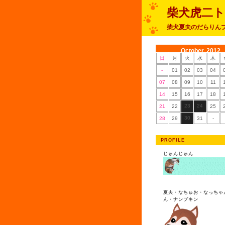
柴犬虎二
柴犬夏夫のだらりん
October, 2012
日
月
火
水
木
-
01
02
03
04
07
08
09
10
11
14
15
16
17
18
23
24
21
22
25
30
28
29
31
-
PROFILE
じゅんじゅん
夏夫・なちゅお・なっちゃ
ん・ナンプキン