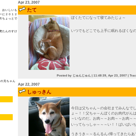
Apr 23, 2007
たて
。おいしいも
ーに２０１２
ぼくたてになって寝てみたじょ～
月ちょっとで
いつでもどこでも上手に眠れるぼくな
虎たんのすけ
Posted by じゅんじゅん |
11:48:39, Apr 23, 2007
|
Tra
夫の兄ちゃん
Apr 22, 2007
しゅっきん
今日は父ちゃん～の会社までみんなで
ょ～！！父ちゃ～んぼくのお肉代がん
～いなのだ。お肉～～お肉～～お肉～
いってらっしゃ～～～い！！ばいばい
うきうき～～るんるん♪帰ってきたらあ