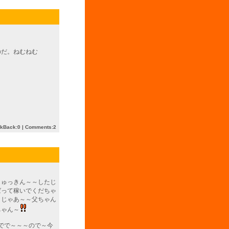
のだ。ねむねむ
ckBack:0
|
Comments:2
しゅっきん～～したじ
ばって稼いでくだちゃ
～じゃあ～～父ちゃん
ちゃん～
でで～～～ので～今