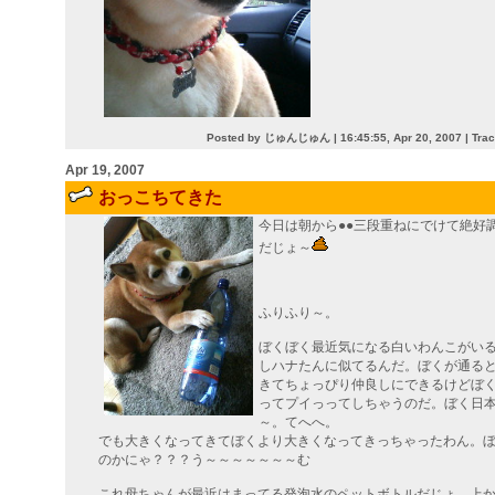
Posted by じゅんじゅん |
16:45:55, Apr 20, 2007
|
Tra
Apr 19, 2007
おっこちてきた
今日は朝から●●三段重ねにでけて絶好
だじょ～
ふりふり～。
ぼくぼく最近気になる白いわんこがい
しハナたんに似てるんだ。ぼくが通る
きてちょっぴり仲良しにできるけどぼ
ってプイっってしちゃうのだ。ぼく日
～。てへへ。
でも大きくなってきてぼくより大きくなってきっちゃったわん。
のかにゃ？？？う～～～～～～～む
これ母ちゃんが最近はまってる発泡水のペットボトルだじょ。上