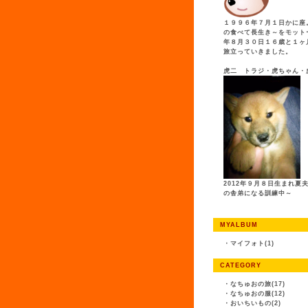
１９９６年７月１日かに座
の食べて長生き～をモット
年８月３０日１６歳と１ヶ
旅立っていきました。
虎二 トラジ・虎ちゃん・
2012年９月８日生まれ夏
の舎弟になる訓練中～
MYALBUM
・
マイフォト(1)
CATEGORY
・
なちゅおの旅(17)
・
なちゅおの服(12)
・
おいちいもの(2)