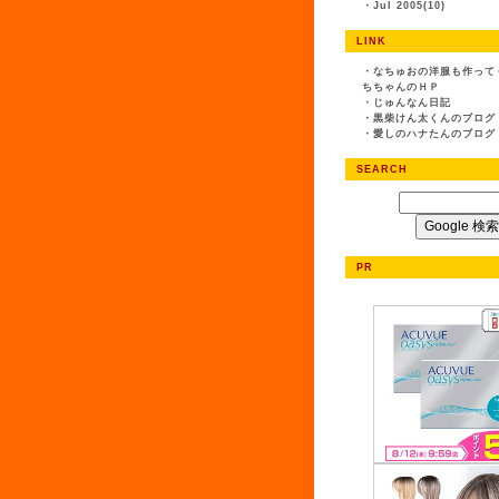
・
Jul 2005(10)
LINK
・
なちゅおの洋服も作って
ちちゃんのＨＰ
・
じゅんなん日記
・
黒柴けん太くんのブログ
・
愛しのハナたんのブログ
SEARCH
PR