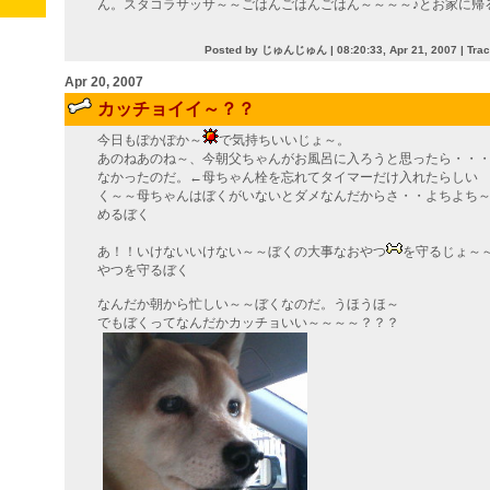
ん。スタコラサッサ～～ごはんごはんごはん～～～～♪とお家に帰
Posted by じゅんじゅん |
08:20:33, Apr 21, 2007
|
Tra
Apr 20, 2007
カッチョイイ～？？
今日もぽかぽか～
で気持ちいいじょ～。
あのねあのね～、今朝父ちゃんがお風呂に入ろうと思ったら・・
なかったのだ。←母ちゃん栓を忘れてタイマーだけ入れたらしい
く～～母ちゃんはぼくがいないとダメなんだからさ・・よちよち
めるぼく
あ！！いけないいけない～～ぼくの大事なおやつ
を守るじょ～
やつを守るぼく
なんだか朝から忙しい～～ぼくなのだ。うほうほ～
でもぼくってなんだかカッチョいい～～～～？？？