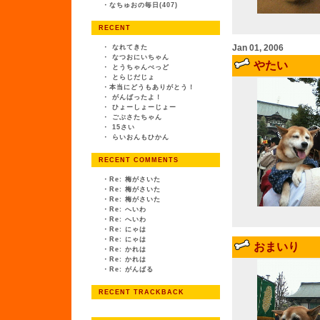
・
なちゅおの毎日(407)
RECENT
Jan 01, 2006
・
なれてきた
・
なつおにいちゃん
やたい
・
とうちゃんべっど
・
とらじだじょ
・
本当にどうもありがとう！
・
がんばったよ！
・
ひょーしょーじょー
・
ごぶさたちゃん
・
15さい
・
らいおんもひかん
RECENT COMMENTS
・
Re: 梅がさいた
・
Re: 梅がさいた
・
Re: 梅がさいた
・
Re: へいわ
・
Re: へいわ
・
Re: にゃは
・
Re: にゃは
おまいり
・
Re: かれは
・
Re: かれは
・
Re: がんばる
RECENT TRACKBACK