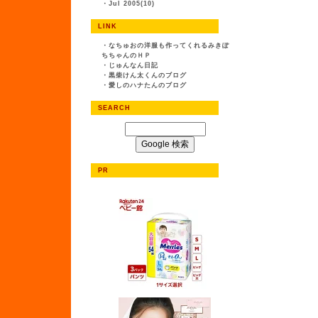
・
Jul 2005(10)
LINK
・
なちゅおの洋服も作ってくれるみきぽ
ちちゃんのＨＰ
・
じゅんなん日記
・
黒柴けん太くんのブログ
・
愛しのハナたんのブログ
SEARCH
PR