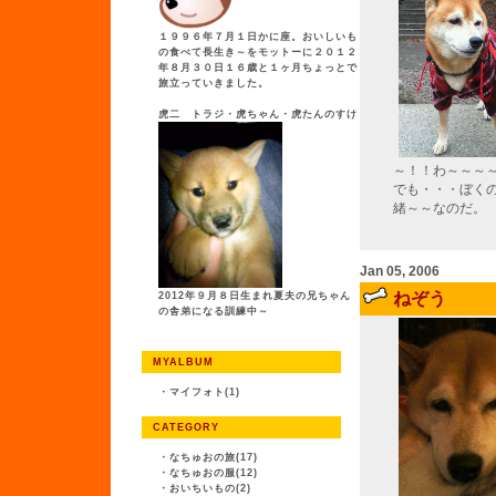
１９９６年７月１日かに座。おいしいも
の食べて長生き～をモットーに２０１２
年８月３０日１６歳と１ヶ月ちょっとで
旅立っていきました。
虎二 トラジ・虎ちゃん・虎たんのすけ
～！！わ～～～
でも・・・ぼく
緒～～なのだ。
Jan 05, 2006
ねぞう
2012年９月８日生まれ夏夫の兄ちゃん
の舎弟になる訓練中～
MYALBUM
・
マイフォト(1)
CATEGORY
・
なちゅおの旅(17)
・
なちゅおの服(12)
・
おいちいもの(2)