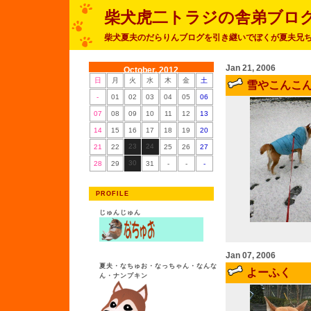
柴犬虎二トラジの舎弟ブロ
柴犬夏夫のだらりんブログを引き継いでぼくが夏夫兄
Jan 21, 2006
October, 2012
日
月
火
水
木
金
土
雪やこんこ
-
01
02
03
04
05
06
07
08
09
10
11
12
13
14
15
16
17
18
19
20
23
24
21
22
25
26
27
30
28
29
31
-
-
-
PROFILE
じゅんじゅん
Jan 07, 2006
夏夫・なちゅお・なっちゃん・なんな
よーふく
ん・ナンプキン