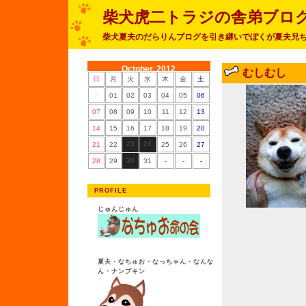
柴犬虎二トラジの舎弟ブロ
柴犬夏夫のだらりんブログを引き継いでぼくが夏夫兄
October, 2012
むしむし
日
月
火
水
木
金
土
-
01
02
03
04
05
06
07
08
09
10
11
12
13
14
15
16
17
18
19
20
23
24
21
22
25
26
27
30
28
29
31
-
-
-
PROFILE
じゅんじゅん
夏夫・なちゅお・なっちゃん・なんな
ん・ナンプキン