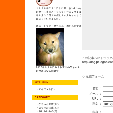
１９９６年７月１日かに座。おいしいも
の食べて長生き～をモットーに２０１２
年８月３０日１６歳と１ヶ月ちょっとで
旅立っていきました。
虎二 トラジ・虎ちゃん・虎たんのすけ
この記事へのトラック
http://dog.pelogoo.
2012年９月８日生まれ夏夫の兄ちゃん
の舎弟になる訓練中～
◇ 返信フォーム
MYALBUM
名前 ：
・
マイフォト(1)
メール ：
CATEGORY
URL ：
題名 ：
・
なちゅおの旅(17)
・
なちゅおの服(12)
・
おいちいもの(2)
内容 ：