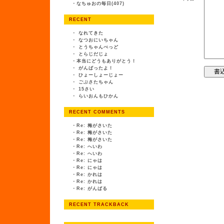
・
なちゅおの毎日(407)
RECENT
・
なれてきた
・
なつおにいちゃん
・
とうちゃんべっど
・
とらじだじょ
・
本当にどうもありがとう！
・
がんばったよ！
・
ひょーしょーじょー
・
ごぶさたちゃん
・
15さい
・
らいおんもひかん
RECENT COMMENTS
・
Re: 梅がさいた
・
Re: 梅がさいた
・
Re: 梅がさいた
・
Re: へいわ
・
Re: へいわ
・
Re: にゃは
・
Re: にゃは
・
Re: かれは
・
Re: かれは
・
Re: がんばる
RECENT TRACKBACK