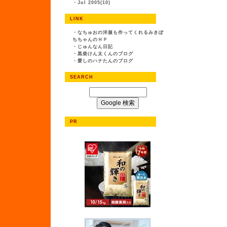
・
Jul 2005(10)
LINK
・
なちゅおの洋服も作ってくれるみきぽ
ちちゃんのＨＰ
・
じゅんなん日記
・
黒柴けん太くんのブログ
・
愛しのハナたんのブログ
SEARCH
PR