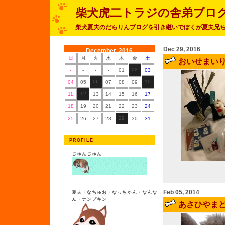
柴犬虎二トラジの舎弟ブロ
柴犬夏夫のだらりんブログを引き継いでぼくが夏夫兄
Dec 29, 2016
December, 2016
日
月
火
水
木
金
土
おいせまい
02
-
-
-
-
01
03
06
10
04
05
07
08
09
12
11
13
14
15
16
17
18
19
20
21
22
23
24
29
25
26
27
28
30
31
PROFILE
じゅんじゅん
Feb 05, 2014
夏夫・なちゅお・なっちゃん・なんな
ん・ナンプキン
あさひやま