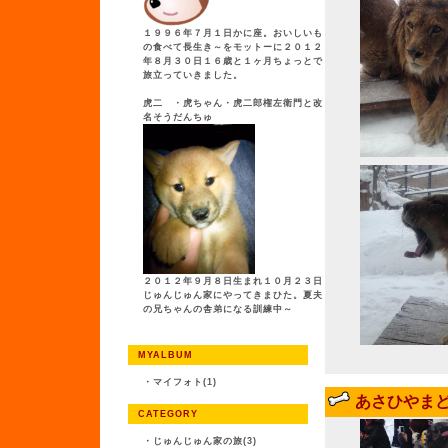
１９９６年７月１日かに座。おいしいも
の食べて長生き～をモットーに２０１２
年８月３０日１６歳と１ヶ月ちょっとで
旅立っていきました。
虎二 ・虎ちゃん・虎二郎権左衛門と改
名そうだんちゅ
２０１２年９月８日生まれ１０月２３日
じゅんじゅん家にやってきまひた。夏夫
の兄ちゃんの舎弟になる訓練中～
MYALBUM
・
マイフォト(1)
あさひやま
CATEGORY
・
じゅんじゅん家の旅(3)