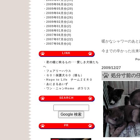
・
2009年07月分(19)
・
2009年06月分(24)
・
2009年05月分(20)
・
2009年04月分(18)
・
2009年03月分(26)
・
2009年02月分(14)
・
2009年01月分(2)
・
2008年01月分(1)
・
2007年08月分(9)
・
2007年07月分(22)
暖かなシャワーのあと
・
2007年06月分(4)
今までの辛かった出来
LINK
Po
・
君の瞳に映るもの･･･愛しき犬猫たち
へ
2009/12/27
・
フェアリーハウス
処分寸前の
・
ＧＯ！保護犬ＧＯ（猫も）
・
Hope to Life チームＺＥＲＯ
・
あにまるあいず
・
ワン・ニャンHome ポラリス
SEARCH
PR