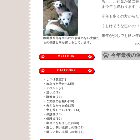
ち、、、針金が足に巻
ま今年も終わります、
今年も多くの方からた
くじけそうな思いの中
来年が少しでも良い年
静岡県西部を中心に行き場のない犬猫た
ちの保護と幸せ探しをしています。
Po
今年最後の
MYALBUM
CATEGORY
・
しつけ教室(1)
・
旅立った子たち(25)
・
イベント(7)
・
迷い犬(6)
・
譲渡会(76)
・
ご支援のお願い(10)
・
救えなかった命(15)
・
犬を探しています。(14)
・
保護猫(19)
・
保護犬(90)
・
幸せになりました(550)
・
新しい飼い主探しの猫(58)
・
新しい飼い主探しの犬(93)