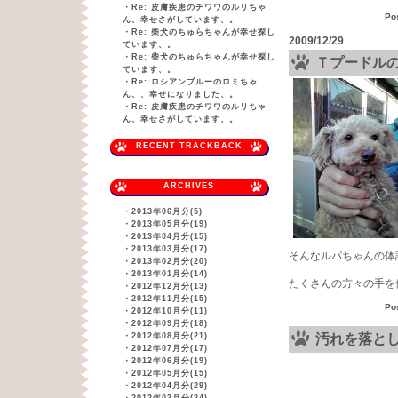
・
Re: 皮膚疾患のチワワのルリちゃ
Po
ん、幸せさがしています、。
・
Re: 柴犬のちゅらちゃんが幸せ探し
2009/12/29
ています、。
・
Re: 柴犬のちゅらちゃんが幸せ探し
Ｔプードル
ています、。
・
Re: ロシアンブルーのロミちゃ
ん、、幸せになりました、。
・
Re: 皮膚疾患のチワワのルリちゃ
ん、幸せさがしています、。
RECENT TRACKBACK
ARCHIVES
・
2013年06月分(5)
・
2013年05月分(19)
・
2013年04月分(15)
・
2013年03月分(17)
そんなルパちゃんの体
・
2013年02月分(20)
・
2013年01月分(14)
たくさんの方々の手を
・
2012年12月分(13)
・
2012年11月分(15)
Po
・
2012年10月分(11)
・
2012年09月分(18)
・
2012年08月分(21)
汚れを落と
・
2012年07月分(17)
・
2012年06月分(19)
・
2012年05月分(15)
・
2012年04月分(29)