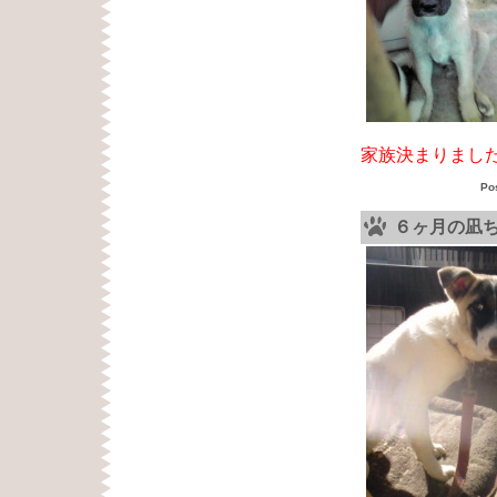
家族決まりまし
Po
６ヶ月の凪