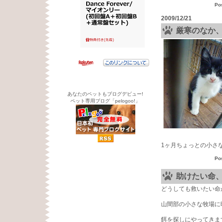
Po
2009/12/21
厳寒のなか
あなたのペットもブログデビュー!
ペット専用ブログ「pelogoo!」
1ヶ月ちょっとの小さ
Po
助けたい命
どうしても救いたい命
山間部の小さな牧場に
餌を探しにやってきま