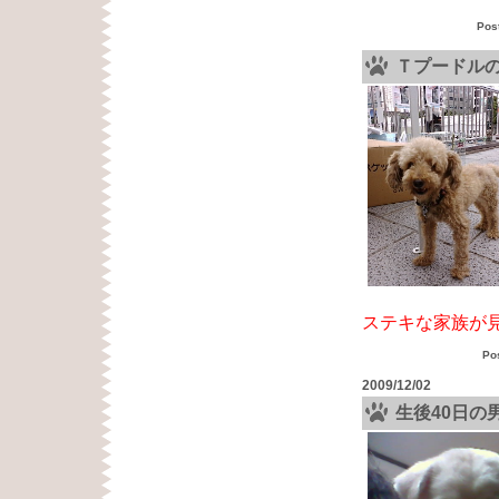
Pos
Ｔプードル
ステキな家族が
Po
2009/12/02
生後40日の