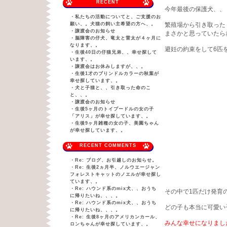
RECENT
今年最後の保護犬、、
・
私たちの活動についてと、ご支援のお
願い、。犬猫の飼い主希望の方へ、。
繁殖場から引き取った
・
譲渡会のお知らせ
まさかと思っていたら
・
脳障害の仔犬、竜太と雷太が４ヶ月に
なります、。
避妊の約束をして6匹
・
生後40日の仔猫兄弟、、幸せ探して
います、。
・
譲渡会はお休みしますが、、。
・
生後1才のブりンドルカラーの秋葉が
幸せ探しています、。
・
犬と子猫と、、引き取った命のこ
と、、。
・
譲渡会のお知らせ
・
生後5ヶ月のトイプードルの女の子
「アリス」が幸せ探しています、。
・
生後9ヶ月雑種の女の子、美園ちゃん
が幸せ探しています、。
RECENT COMMENTS
・
Re: ブログ、お引越しのお知らせ。
・
Re: 生後2ヵ月半、ノルウエージャン
フォレストキャットのノエルが幸せ探し
ています、。
・
Re: ハウンド系のmix犬、、おうち
その中で1匹だけ発育
に帰りたいね、、、。
・
Re: ハウンド系のmix犬、、おうち
どの子も本当に可愛い
に帰りたいね、、、。
・
Re: 生後8ヶ月のアメリカンカール、
みんな幸せになりまし
ロンちゃんが幸せ探しています、。