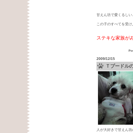
甘えん坊で愛くるしい
この子のすべてを受け
ステキな家族が
Po
2009/12/15
Ｔプードル
人が大好きで甘えん坊