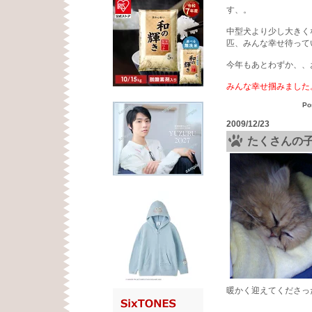
す、。
中型犬より少し大きく
匹、みんな幸せ待って
今年もあとわずか、、
みんな幸せ掴みました
Po
2009/12/23
たくさんの
暖かく迎えてくださっ