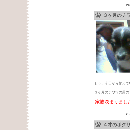
Po
３ヶ月のチ
もう、今日から甘えて
３ヶ月のチワワの男の
家族決まりまし
Po
４才のボク