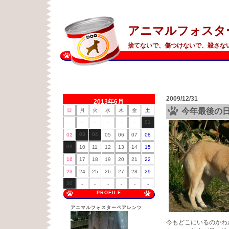
アニマルフォスタ
捨てないで、傷つけないで、殺さな
2009/12/31
2013年6月
今年最後の
日
月
火
水
木
金
土
01
-
-
-
-
-
-
03
04
02
05
06
07
08
09
10
11
12
13
14
15
16
17
18
19
20
21
22
23
24
25
26
27
28
29
30
-
-
-
-
-
-
PROFILE
アニマルフォスターペアレンツ
今もどこにいるのかわ