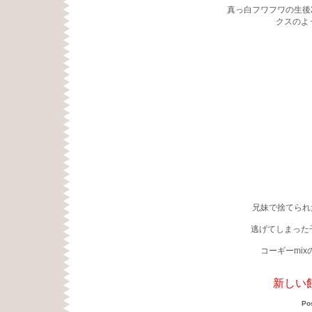
真っ白フワフワの生後
クスのよ
兄妹で捨てられ
逃げてしまった
コーギーmi
新しい
Po