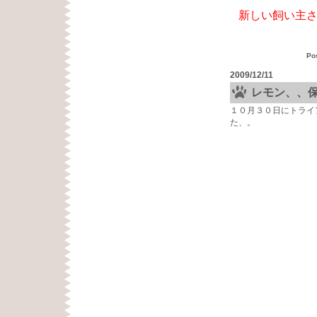
新しい飼い主
Po
2009/12/11
レモン、、
１０月３０日にトライ
た、。