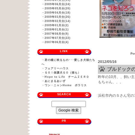
・
2009年07月分(19)
・
2009年06月分(24)
・
2009年05月分(20)
・
2009年04月分(18)
・
2009年03月分(26)
・
2009年02月分(14)
・
2009年01月分(2)
・
2008年01月分(1)
・
2007年08月分(9)
・
2007年07月分(22)
・
2007年06月分(4)
LINK
Po
・
君の瞳に映るもの･･･愛しき犬猫たち
2012/05/16
へ
ブルドック
・
フェアリーハウス
・
ＧＯ！保護犬ＧＯ（猫も）
昨年の10月、、飼い
・
Hope to Life チームＺＥＲＯ
・
あにまるあいず
もちゃん、、。
・
ワン・ニャンHome ポラリス
SEARCH
浜松市内のＳさん宅の
PR