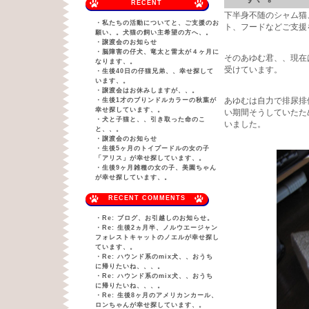
RECENT
下半身不随のシャム猫
・
私たちの活動についてと、ご支援のお
ト、フードなどご支援
願い、。犬猫の飼い主希望の方へ、。
・
譲渡会のお知らせ
・
脳障害の仔犬、竜太と雷太が４ヶ月に
そのあゆむ君、、現在
なります、。
受けています。
・
生後40日の仔猫兄弟、、幸せ探して
います、。
・
譲渡会はお休みしますが、、。
あゆむは自力で排尿排
・
生後1才のブりンドルカラーの秋葉が
幸せ探しています、。
い期間そうしていたた
・
犬と子猫と、、引き取った命のこ
いました。
と、、。
・
譲渡会のお知らせ
・
生後5ヶ月のトイプードルの女の子
「アリス」が幸せ探しています、。
・
生後9ヶ月雑種の女の子、美園ちゃん
が幸せ探しています、。
RECENT COMMENTS
・
Re: ブログ、お引越しのお知らせ。
・
Re: 生後2ヵ月半、ノルウエージャン
フォレストキャットのノエルが幸せ探し
ています、。
・
Re: ハウンド系のmix犬、、おうち
に帰りたいね、、、。
・
Re: ハウンド系のmix犬、、おうち
に帰りたいね、、、。
・
Re: 生後8ヶ月のアメリカンカール、
ロンちゃんが幸せ探しています、。