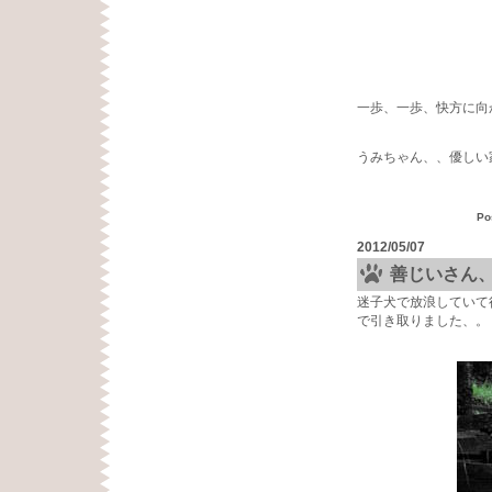
一歩、一歩、快方に向
うみちゃん、、優しい
Po
2012/05/07
善じいさん
迷子犬で放浪していて
で引き取りました、。