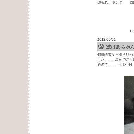
頑張れ、キング！ 負
Po
2012/05/01
波ばあちゃ
御前崎市から引き取っ
した、、、高齢で悪性
過ぎて、、、4月30