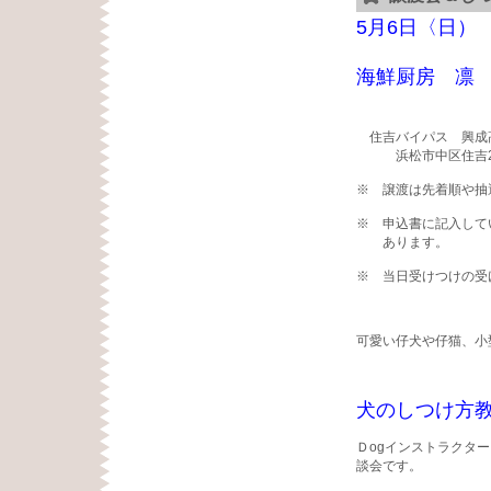
5月6日〈日） 
海鮮厨房 凛
住吉バイパス 興
浜松市中区住吉2
※ 譲渡は先着順や抽
※ 申込書に記入して
あります。
※ 当日受けつけの受
可愛い仔犬や仔猫、小
犬のしつけ方
Ｄogインストラクタ
談会です。