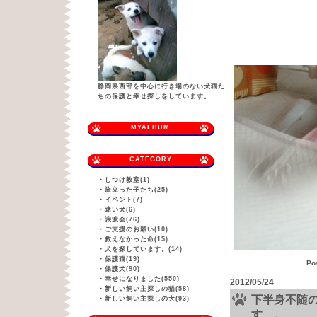
静岡県西部を中心に行き場のない犬猫た
ちの保護と幸せ探しをしています。
MYALBUM
CATEGORY
・
しつけ教室(1)
・
旅立った子たち(25)
・
イベント(7)
・
迷い犬(6)
・
譲渡会(76)
・
ご支援のお願い(10)
・
救えなかった命(15)
・
犬を探しています。(14)
・
保護猫(19)
Po
・
保護犬(90)
・
幸せになりました(550)
2012/05/24
・
新しい飼い主探しの猫(58)
下半身不随
・
新しい飼い主探しの犬(93)
す、。