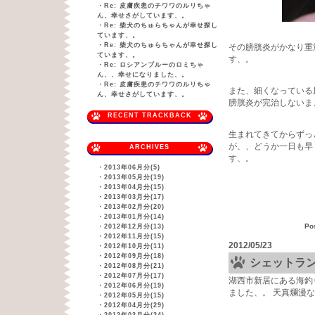
・
Re: 皮膚疾患のチワワのルリちゃ
ん、幸せさがしています、。
・
Re: 柴犬のちゅらちゃんが幸せ探し
ています、。
・
Re: 柴犬のちゅらちゃんが幸せ探し
その膀胱炎がかなり重
ています、。
す、。
・
Re: ロシアンブルーのロミちゃ
ん、、幸せになりました、。
・
Re: 皮膚疾患のチワワのルリちゃ
また、細くなっている
ん、幸せさがしています、。
膀胱炎が完治しないま
RECENT TRACKBACK
生まれてきてからずっ
が、、どうか一日も早
ARCHIVES
す、。
・
2013年06月分(5)
・
2013年05月分(19)
・
2013年04月分(15)
・
2013年03月分(17)
・
2013年02月分(20)
・
2013年01月分(14)
Po
・
2012年12月分(13)
・
2012年11月分(15)
2012/05/23
・
2012年10月分(11)
・
2012年09月分(18)
シェットラ
・
2012年08月分(21)
・
2012年07月分(17)
湖西市新居にある海釣
・
2012年06月分(19)
ました、。 天真爛漫
・
2012年05月分(15)
・
2012年04月分(29)