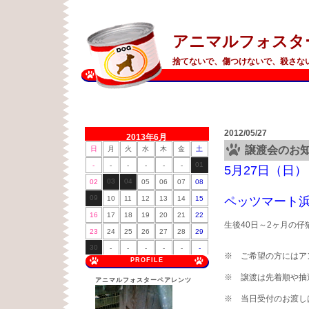
アニマルフォスタ
捨てないで、傷つけないで、殺さな
2012/05/27
2013年6月
譲渡会のお
日
月
火
水
木
金
土
01
-
-
-
-
-
-
5月27日（日）
03
04
02
05
06
07
08
09
10
11
12
13
14
15
ペッツマート浜
16
17
18
19
20
21
22
生後40日～2ヶ月の
23
24
25
26
27
28
29
30
-
-
-
-
-
-
※ ご希望の方にはア
PROFILE
※ 譲渡は先着順や抽
アニマルフォスターペアレンツ
※ 当日受付のお渡し