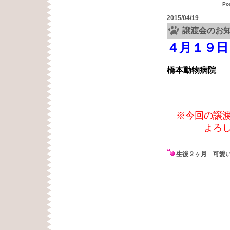
Po
2015/04/19
譲渡会のお
４月１９日
橋本動物病
浜松市
※今回の譲渡
よろしくお
生後２ヶ月 可愛