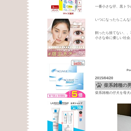
一番小さな仔、黒トラ
いつになったらこんな
飼ったら捨てない、、
小さな命に優しい社会
Po
2015/04/20
柴系雑種の
柴系雑種の仔犬を母犬