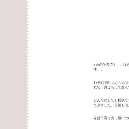
7頭の仔犬です、、ゆ
す、。
12月に飼い犬だった
れて、身ごもって産ん
どんなにしても捕獲で
て来ました、首輪も出
今は子育て真っ最中の