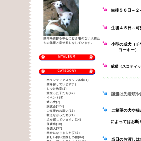
生後５０日～２
生後４５日
～可
静岡県西部を中心に行き場のない犬猫た
ちの保護と幸せ探しをしています。
小型の成犬（チワ
ヨーキー）
MYALBUM
成猫（スコティッ
CATEGORY
～～～～～～～～～～
・
ボランティアスタッフ募集(1)
・
猫を探しています(1)
・
しつけ教室(2)
・
旅立った子たち(47)
譲渡は先着順や
・
イベント(8)
・
迷い犬(7)
・
譲渡会(174)
ご希望の犬や猫が
・
ご支援のお願い(13)
・
救えなかった命(21)
・
犬を探しています。(14)
によってはお断り
・
保護猫(19)
・
保護犬(97)
・
幸せになりました(743)
・
新しい飼い主探しの猫(84)
当日のお渡しはあ