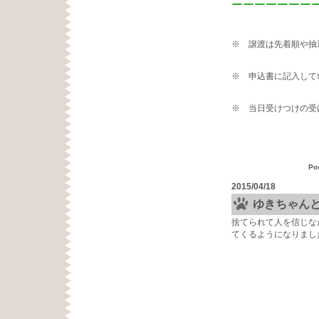
ーーーーーーー
※ 譲渡は先着順や抽
※ 申込書に記入して
※ 当日受けつけの受
Po
2015/04/18
ゆきちゃん
捨てられて人を信じな
てくるようになりまし