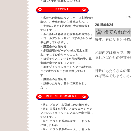
・
新しい飼い主探しの犬(142)
RECENT
Po
・
私たちの活動についてと、ご支援のお
願い、。犬猫の飼い主希望の方へ、。
2015/04/24
・
生後4ヶ月の4兄弟の仔犬が幸せ探し
ています、。
捨てられた
・
ふれあい＆募金会と譲渡会のお知らせ
・
ゴールデンレトリバー1才のカレンが
毎年、春になると仔猫
幸せ探しています、。
・
譲渡会のお知らせ
・
多頭崩壊のビーグルmix,竜太と雷
相談内容は様々で、餌
太、そしてひめちゃんのこと、。
まれたばかりの仔猫を
・
Ｍダックスフンド2ヶ月の男の子、風
太郎が幸せさがしています、。
・
エキゾチックショートヘアー4才のエ
行政にもたくさんの産
ラと2才のブルーが幸せ探していま
す、。
れば死んでしまう小さ
・
譲渡会のお知らせ
・
頑張ったなな、静かに旅立ちまし
た、。
RECENT COMMENTS
・
Re: ブログ、お引越しのお知らせ。
・
Re: 生後2ヵ月半、ノルウエージャン
フォレストキャットのノエルが幸せ探し
ています、。
・
Re: ハウンド系のmix犬、、おうち
に帰りたいね、、、。
・
Re: ハウンド系のmix犬、、おうち