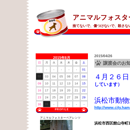
アニマルフォスタ
捨てないで、傷つけないで、殺さな
2015/04/26
2015年8月
譲渡会のお
日
月
火
水
木
金
土
-
-
-
-
-
-
01
４月２６日
02
03
04
05
06
07
08
09
10
11
12
13
14
15
しています）
16
17
18
19
20
21
22
23
24
25
26
27
28
29
浜松市動物
31
30
-
-
-
-
-
http://www.city.ha
PROFILE
アニマルフォスターペアレンツ
浜松市西区館山寺町1