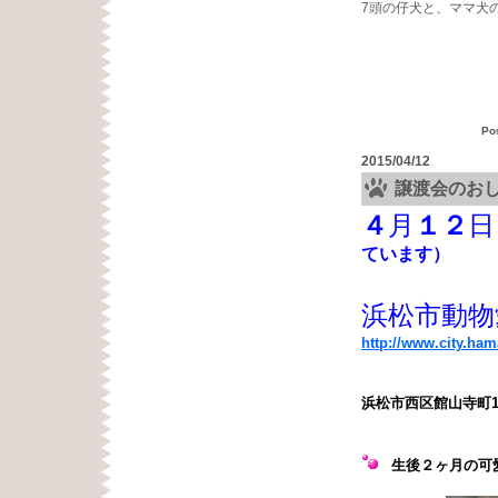
7頭の仔犬と、ママ犬
Po
2015/04/12
譲渡会のお
４
月
１２
日
ています）
浜松市動物
http://www.city.ha
浜松市西区館山寺町1
生後２ヶ月の可