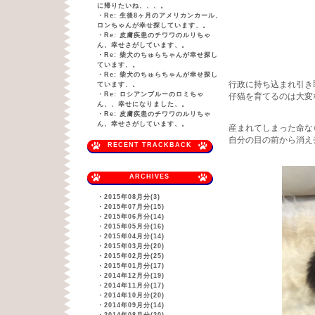
に帰りたいね、、、。
・
Re: 生後8ヶ月のアメリカンカール、
ロンちゃんが幸せ探しています、。
・
Re: 皮膚疾患のチワワのルリちゃ
ん、幸せさがしています、。
・
Re: 柴犬のちゅらちゃんが幸せ探し
ています、。
・
Re: 柴犬のちゅらちゃんが幸せ探し
行政に持ち込まれ引き
ています、。
・
Re: ロシアンブルーのロミちゃ
仔猫を育てるのは大変
ん、、幸せになりました、。
・
Re: 皮膚疾患のチワワのルリちゃ
ん、幸せさがしています、。
産まれてしまった命な
自分の目の前から消え
RECENT TRACKBACK
ARCHIVES
・
2015年08月分(3)
・
2015年07月分(15)
・
2015年06月分(14)
・
2015年05月分(16)
・
2015年04月分(14)
・
2015年03月分(20)
・
2015年02月分(25)
・
2015年01月分(17)
・
2014年12月分(19)
・
2014年11月分(17)
・
2014年10月分(20)
・
2014年09月分(14)