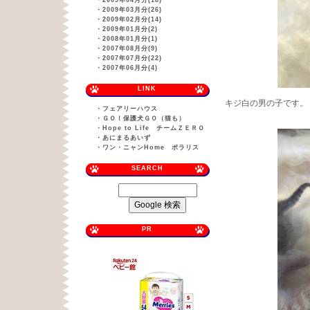
・
2009年04月分(18)
・
2009年03月分(26)
・
2009年02月分(14)
・
2009年01月分(2)
・
2008年01月分(1)
・
2007年08月分(9)
・
2007年07月分(22)
・
2007年06月分(4)
LINK
キジ白の男の子です。
・
フェアリーハウス
・
ＧＯ！保護犬ＧＯ（猫も）
・
Hope to Life チームＺＥＲＯ
・
あにまるあいず
・
ワン・ニャンHome ポラリス
SEARCH
PR