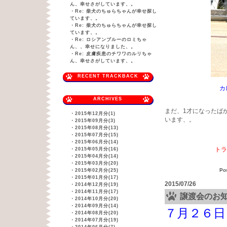
ん、幸せさがしています、。
・
Re: 柴犬のちゅらちゃんが幸せ探し
ています、。
・
Re: 柴犬のちゅらちゃんが幸せ探し
ています、。
・
Re: ロシアンブルーのロミちゃ
ん、、幸せになりました、。
・
Re: 皮膚疾患のチワワのルリちゃ
ん、幸せさがしています、。
RECENT TRACKBACK
カレンと名前
ARCHIVES
まだ、1才になったば
・
2015年12月分(1)
います、。
・
2015年09月分(3)
・
2015年08月分(13)
・
2015年07月分(15)
・
2015年06月分(14)
トラ
・
2015年05月分(16)
・
2015年04月分(14)
・
2015年03月分(20)
Po
・
2015年02月分(25)
・
2015年01月分(17)
2015/07/26
・
2014年12月分(19)
・
2014年11月分(17)
譲渡会のお
・
2014年10月分(20)
・
2014年09月分(14)
７月２６日
・
2014年08月分(20)
・
2014年07月分(19)