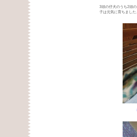
3頭の仔犬のうち2頭
子は元気に育ちました