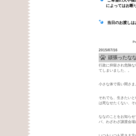
ご希望の犬や猫が
によってはお断
当日のお渡しはあ
P
2015/07/16
頑張ったな
行政に抑留され危険な
てしまいました、。
小さな体で長い間さま
それでも、生きたいと
は死なせたくない、そ
ななのことをお知らせ
パ、わざわざ譲渡会場
いつもいつも皆さま方