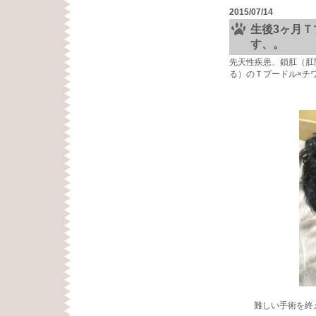
2015/07/14
生後3ヶ月Ｔ
す、。
先天性疾患、鎖肛（肛
る）のＴプードル×チ
難しい手術を終