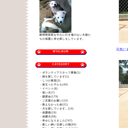
静岡県西部を中心に行き場のない犬猫た
ちの保護と幸せ探しをしています。
元気に
MYALBUM
CATEGORY
・
ボランティアスタッフ募集(1)
・
猫を探しています(1)
・
しつけ教室(2)
・
旅立った子たち(49)
・
イベント(8)
・
迷い犬(7)
・
譲渡会(179)
・
ご支援のお願い(13)
・
救えなかった命(21)
・
犬を探しています。(14)
・
保護猫(19)
・
保護犬(98)
・
幸せになりました(747)
・
新しい飼い主探しの猫(85)