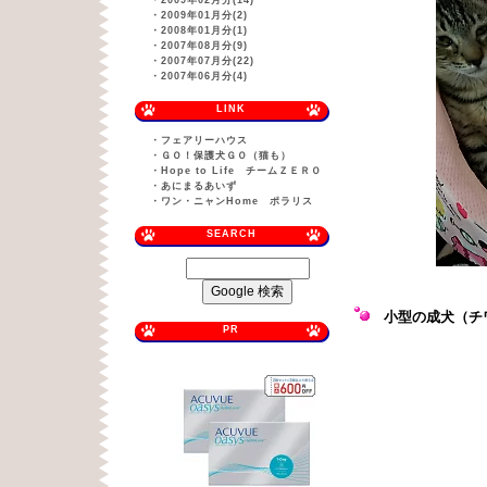
・
2009年02月分(14)
・
2009年01月分(2)
・
2008年01月分(1)
・
2007年08月分(9)
・
2007年07月分(22)
・
2007年06月分(4)
LINK
・
フェアリーハウス
・
ＧＯ！保護犬ＧＯ（猫も）
・
Hope to Life チームＺＥＲＯ
・
あにまるあいず
・
ワン・ニャンHome ポラリス
SEARCH
小型の成犬（チ
PR