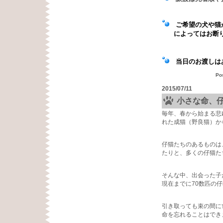
ご希望の犬や猫が
によってはお断
当日のお渡しはあ
Po
2015/07/11
小さな命、
毎年、春から始まる悲
れた成猫（野良猫）か
仔猫たちのあるものは
たりと、多くの仔猫た
そんな中、出会った子
現在までに70数匹の
引き取っても束の間に
命を忘れることはでき