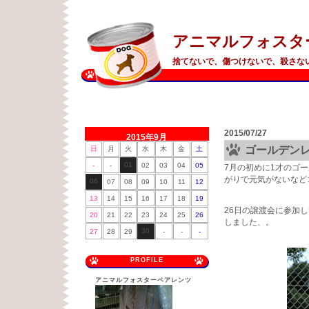
アニマルフォスタ
捨てないで、傷つけないで、殺さな
2015/07/27
2015年9月
ゴールデン
日
月
火
水
木
金
土
01
-
-
02
03
04
05
7月の初めに1才のゴ
がりで元気がないなど
06
07
08
09
10
11
12
13
14
15
16
17
18
19
26日の譲渡会に参加
20
21
22
23
24
25
26
しました、。
30
27
28
29
-
-
-
PROFILE
アニマルフォスターペアレンツ