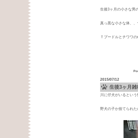
生後3ヶ月の小さな男
真っ黒な小さな体、、
Ｔプードルとチワワの
Po
2015/07/12
生後3ヶ月
川に仔犬がいるという
野犬の子か捨てられた