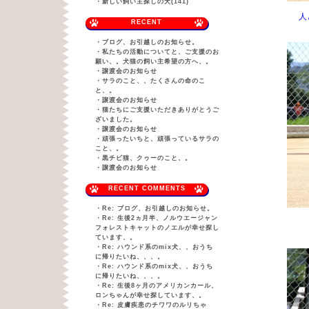
・
新しい飼い主探しの犬(141)
人
RECENT
・
ブログ、お引越しのお知らせ。
・
私たちの活動についてと、ご支援のお
願い、。犬猫の飼い主希望の方へ、。
・
譲渡会のお知らせ
・
サラのこと、、たくさんの命のこ
と、。
・
譲渡会のお知らせ
・
猫たちにご支援いただきありがとうご
ざいました。
・
譲渡会のお知らせ
・
頑張ったいちと、頑張っているサラの
こと、。
・
黒チビ猫、クゥーのこと、。
・
譲渡会のお知らせ
RECENT COMMENTS
・
Re: ブログ、お引越しのお知らせ。
・
Re: 生後2ヵ月半、ノルウエージャン
フォレストキャットのノエルが幸せ探し
ています、。
・
Re: ハウンド系のmix犬、、おうち
に帰りたいね、、、。
・
Re: ハウンド系のmix犬、、おうち
に帰りたいね、、、。
・
Re: 生後8ヶ月のアメリカンカール、
ロンちゃんが幸せ探しています、。
・
Re: 皮膚疾患のチワワのルリちゃ