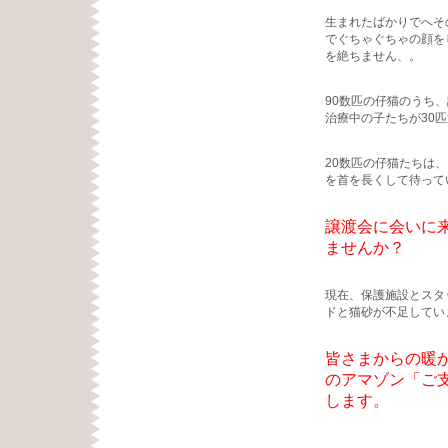
生まれたばかりでへそ
でぐちゃぐちゃの顔を
を絶ちません、。
90数匹の仔猫のうち
治療中の子たちが30
20数匹の仔猫たちは
を首を長くして待って
譲渡会に会いに
ませんか？
現在、保護施設とスタ
ドと猫砂が不足してい
皆さまからの暖
のアマゾン「ご
します。