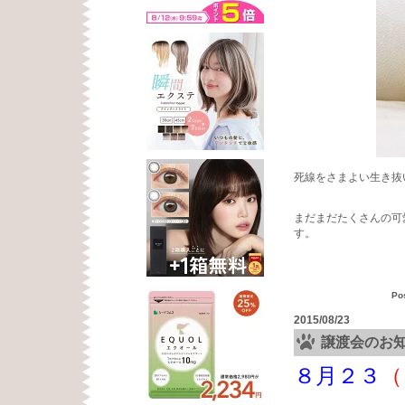
死線をさまよい生き抜
まだまだたくさんの可
す。
Po
2015/08/23
譲渡会のお
８月２３
（