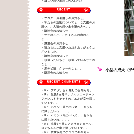
・
新しい飼い主探しの犬(141)
RECENT
・
ブログ、お引越しのお知らせ。
・
私たちの活動についてと、ご支援のお
願い、。犬猫の飼い主希望の方へ、。
・
譲渡会のお知らせ
・
サラのこと、、たくさんの命のこ
と、。
・
譲渡会のお知らせ
・
猫たちにご支援いただきありがとうご
ざいました。
・
譲渡会のお知らせ
・
頑張ったいちと、頑張っているサラの
こと、。
・
黒チビ猫、クゥーのこと、。
小型の成犬（チ
・
譲渡会のお知らせ
RECENT COMMENTS
・
Re: ブログ、お引越しのお知らせ。
・
Re: 生後2ヵ月半、ノルウエージャン
フォレストキャットのノエルが幸せ探し
ています、。
・
Re: ハウンド系のmix犬、、おうち
に帰りたいね、、、。
・
Re: ハウンド系のmix犬、、おうち
に帰りたいね、、、。
・
Re: 生後8ヶ月のアメリカンカール、
ロンちゃんが幸せ探しています、。
・
Re: 皮膚疾患のチワワのルリちゃ