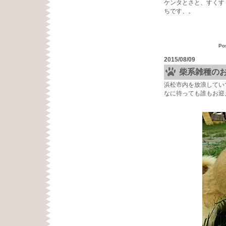
ケンタとさと、すくす
ちです、。
Po
2015/08/09
柴系雑種の
浜松市内を放浪してい
なに待っても誰もお迎