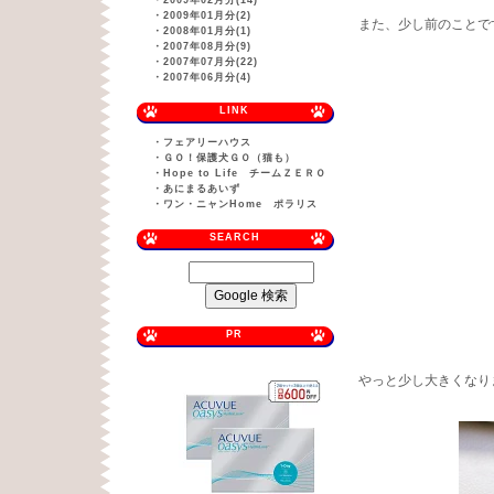
・
2009年02月分(14)
・
2009年01月分(2)
また、少し前のことで
・
2008年01月分(1)
・
2007年08月分(9)
・
2007年07月分(22)
・
2007年06月分(4)
LINK
・
フェアリーハウス
・
ＧＯ！保護犬ＧＯ（猫も）
・
Hope to Life チームＺＥＲＯ
・
あにまるあいず
・
ワン・ニャンHome ポラリス
SEARCH
PR
やっと少し大きくなり