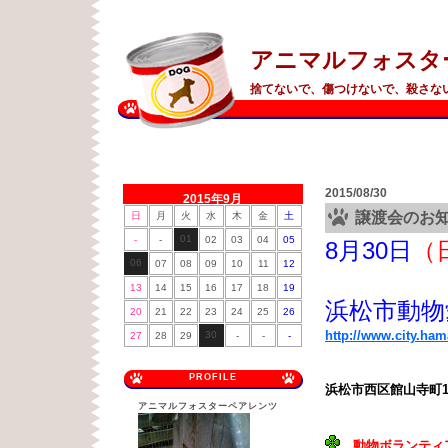
アニマルフォスタ
捨てないで、傷つけないで、殺さな
2015/08/30
2015年9月
譲渡会のお
日
月
火
水
木
金
土
01
-
-
02
03
04
05
8月30日
（
06
07
08
09
10
11
12
13
14
15
16
17
18
19
浜松市動物
20
21
22
23
24
25
26
http://www.city.ha
30
27
28
29
-
-
-
PROFILE
浜松市西区館山寺町1
アニマルフォスターペアレンツ
動物ボランティ