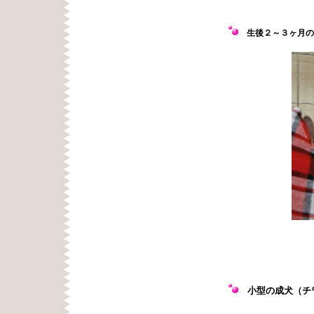
生後２～３ヶ月の
小型の成犬（チ