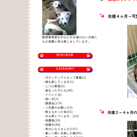
生後４ヶ月
～可
静岡県西部を中心に行き場のない犬猫た
ちの保護と幸せ探しをしています。
MYALBUM
CATEGORY
・
ボランティアスタッフ募集(1)
・
猫を探しています(1)
・
しつけ教室(2)
・
旅立った子たち(49)
・
イベント(8)
・
迷い犬(7)
・
譲渡会(179)
・
ご支援のお願い(13)
・
救えなかった命(21)
生後２～４ヶ月の
・
犬を探しています。(14)
・
保護猫(19)
・
保護犬(98)
・
幸せになりました(747)
・
新しい飼い主探しの猫(85)