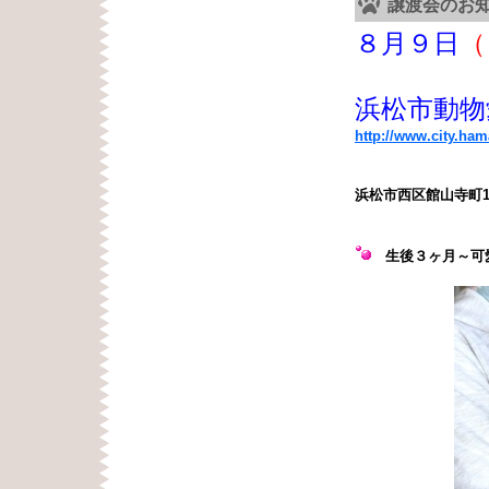
譲渡会のお
８月９日
（
浜松市動物
http://www.city.ha
浜松市西区館山寺町1
生後３ヶ月
～可